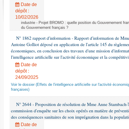
Rapports d'enquête
Date de
Rapports législatifs
dépôt :
Rapports sur l'application des lois
10/02/2026
Baromètre de l’application des lois
industrie - Projet BROMO : quelle position du Gouvernement fran
du Gouvernement français ?
N° 1862 rapport d'information - Rapport d'information de M
Dossiers législatifs
Antoine Golliot déposé en application de l'article 145 du règlemen
Budget et sécurité sociale
économiques, en conclusion des travaux d'une mission d'informati
Questions écrites et orales
l'intelligence artificielle sur l'activité économique et la compétitiv
Comptes rendus des débats
Date de
dépôt :
24/09/2025
Voir le dossier (Effets de l'intelligence artificielle sur l'activité économ
françaises)
N° 2644 - Proposition de résolution de Mme Anne Stambach-Ter
commission d'enquête sur les choix opérés en matière de préventi
des conséquences sanitaires de son imprégnation dans la populati
Date de