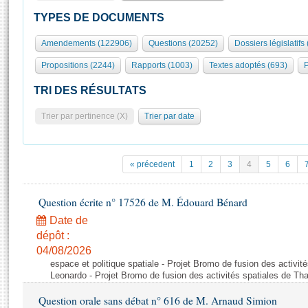
S'id
Présidence
Séance publique
Rôle et pouvoirs de l'Assemblée
Visiter l'Assemblée
TYPES DE DOCUMENTS
Fiches « Connaissance de l’Assemblée »
577 députés
Commissions et autres organes
Visite virtuelle du palais Bourbon
Amendements (122906)
Questions (20252)
Dossiers législatifs
Organisation de l'Assemblée
Groupes politiques
Europe et International
Assister à une séance
Mot
Propositions (2244)
Rapports (1003)
Textes adoptés (693)
P
Présidence
Conférence des Présidents
Bureau
Collège des Ques
Élections législatives
Contrôle et évaluation
Accès des chercheurs à l’Assemblée
TRI DES RÉSULTATS
Congrès
Les évènements
S'inscrire
Trier par pertinence (X)
Trier par date
Pétitions
Statistiques et chiffres clés
Transparence et déontologie
Vous n'ave
Patrimoine
E
Documents de référence
« précedent
1
2
3
4
5
6
La Bibliothèque
( Constitution | Règlement de l'Assemblée ... )
Documents parlementaires
Les archives
Question écrite n° 17526 de M. Édouard Bénard
Projets de loi
Contacts et plan d'accès
Date de
Propositions de loi
Histoire
Photos libres de droit
dépôt :
Amendements
Juniors
04/08/2026
Textes adoptés
espace et politique spatiale - Projet Bromo de fusion des activit
Anciennes législatures
Leonardo - Projet Bromo de fusion des activités spatiales de Tha
Liens vers les sites publics
Rapports d'information
Question orale sans débat n° 616 de M. Arnaud Simion