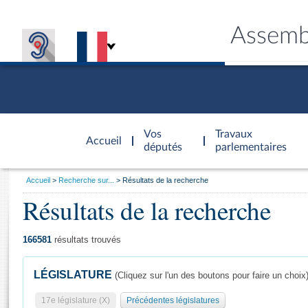
Assemb
Accèder à
la page
Vos
Travaux
Accueil
d'accueil
députés
parlementaires
Vous
Accueil
Recherche sur...
Résultats de la recherche
êtes
Résultats de la recherche
Général
ici
CONNEX
TRAVA
CONNA
DÉC
:
166581
résultats trouvés
LÉGISLATURE
(Cliquez sur l'un des boutons pour faire un choix
17e législature (X)
Précédentes législatures