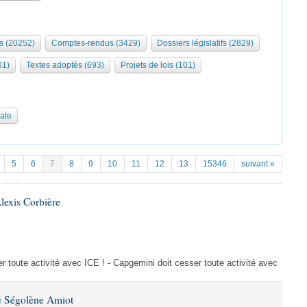
s (20252)
Comptes-rendus (3429)
Dossiers législatifs (2829)
01)
Textes adoptés (693)
Projets de lois (101)
date
5
6
7
8
9
10
11
12
13
15346
suivant »
lexis Corbière
 toute activité avec ICE ! - Capgemini doit cesser toute activité avec
e Ségolène Amiot