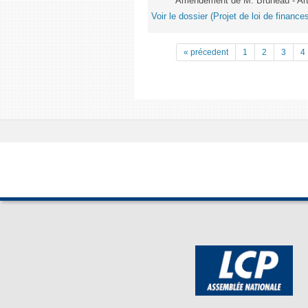
Amendement de M. Bruneau - Art
Voir le dossier (Projet de loi de financ
« précedent
1
2
3
4