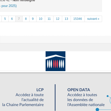
icle 42 -
Non renseigné
es pour 2025)
5
6
7
8
9
10
11
12
13
15346
suivant »
LCP
OPEN DATA
Accédez à toute
Accédez à toutes
l'actualité de
les données de
la Chaine Parlementaire
l'Assemblée nationale