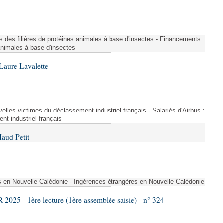
s des filières de protéines animales à base d'insectes - Financements
 animales à base d'insectes
Laure Lavalette
uvelles victimes du déclassement industriel français - Salariés d'Airbus :
nt industriel français
aud Petit
s en Nouvelle Calédonie - Ingérences étrangères en Nouvelle Calédonie
25 - 1ère lecture (1ère assemblée saisie) - n° 324