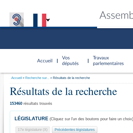
Assemb
Accèder à
la page
Vos
Travaux
Accueil
d'accueil
députés
parlementaires
Vous
Accueil
Recherche sur...
Résultats de la recherche
êtes
Résultats de la recherche
Général
ici
CONNEX
TRAVA
CONNA
DÉC
:
153460
résultats trouvés
LÉGISLATURE
(Cliquez sur l'un des boutons pour faire un choix
17e législature (X)
Précédentes législatures