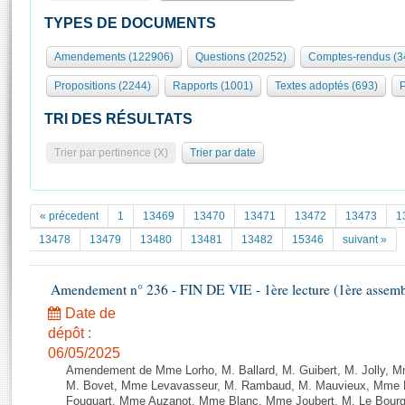
S'id
Présidence
Séance publique
Rôle et pouvoirs de l'Assemblée
Visiter l'Assemblée
TYPES DE DOCUMENTS
Fiches « Connaissance de l’Assemblée »
577 députés
Commissions et autres organes
Visite virtuelle du palais Bourbon
Amendements (122906)
Questions (20252)
Comptes-rendus (3
Organisation de l'Assemblée
Groupes politiques
Europe et International
Assister à une séance
Mot
Propositions (2244)
Rapports (1001)
Textes adoptés (693)
P
Présidence
Conférence des Présidents
Bureau
Collège des Ques
Élections législatives
Contrôle et évaluation
Accès des chercheurs à l’Assemblée
TRI DES RÉSULTATS
Congrès
Les évènements
S'inscrire
Trier par pertinence (X)
Trier par date
Pétitions
Statistiques et chiffres clés
Transparence et déontologie
Vous n'ave
Patrimoine
E
Documents de référence
« précedent
1
13469
13470
13471
13472
13473
1
La Bibliothèque
( Constitution | Règlement de l'Assemblée ... )
Documents parlementaires
13478
13479
13480
13481
13482
15346
suivant »
Les archives
Projets de loi
Contacts et plan d'accès
Amendement n° 236 - FIN DE VIE - 1ère lecture (1ère assembl
Propositions de loi
Histoire
Photos libres de droit
Amendements
Date de
Juniors
dépôt :
Textes adoptés
Anciennes législatures
06/05/2025
Amendement de Mme Lorho, M. Ballard, M. Guibert, M. Jolly,
Liens vers les sites publics
Rapports d'information
M. Bovet, Mme Levavasseur, M. Rambaud, M. Mauvieux, Mme 
Fouquart, Mme Auzanot, Mme Blanc, Mme Joubert, M. Le Bourgeo