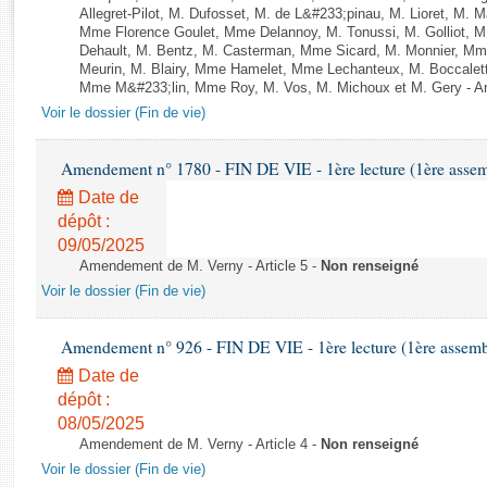
Rapports d'enquête
Allegret-Pilot, M. Dufosset, M. de L&#233;pinau, M. Lioret, M
Rapports législatifs
Mme Florence Goulet, Mme Delannoy, M. Tonussi, M. Golliot, M.
Dehault, M. Bentz, M. Casterman, Mme Sicard, M. Monnier, M
Rapports sur l'application des lois
Meurin, M. Blairy, Mme Hamelet, Mme Lechanteux, M. Boccaletti
Baromètre de l’application des lois
Mme M&#233;lin, Mme Roy, M. Vos, M. Michoux et M. Gery - Art
Voir le dossier (Fin de vie)
Dossiers législatifs
Amendement n° 1780 - FIN DE VIE - 1ère lecture (1ère assemb
Budget et sécurité sociale
Date de
Questions écrites et orales
dépôt :
Comptes rendus des débats
09/05/2025
Amendement de M. Verny - Article 5 -
Non renseigné
Voir le dossier (Fin de vie)
Amendement n° 926 - FIN DE VIE - 1ère lecture (1ère assembl
Date de
dépôt :
08/05/2025
Amendement de M. Verny - Article 4 -
Non renseigné
Voir le dossier (Fin de vie)