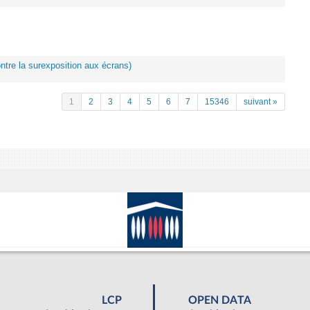
ontre la surexposition aux écrans)
1
2
3
4
5
6
7
15346
suivant »
LCP
OPEN DATA