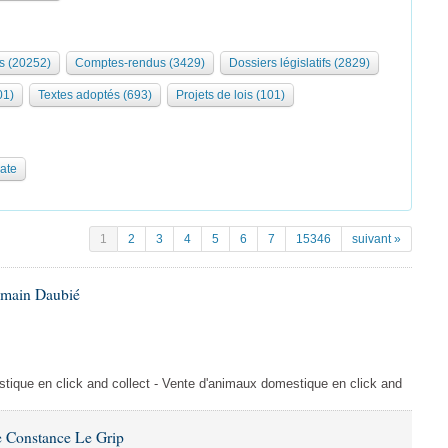
s (20252)
Comptes-rendus (3429)
Dossiers législatifs (2829)
01)
Textes adoptés (693)
Projets de lois (101)
date
1
2
3
4
5
6
7
15346
suivant »
omain Daubié
ique en click and collect - Vente d'animaux domestique en click and
 Constance Le Grip