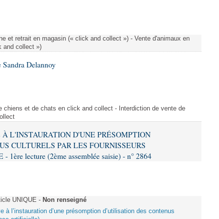
e et retrait en magasin (« click and collect ») - Vente d'animaux en
k and collect »)
e Sandra Delannoy
 chiens et de chats en click and collect - Interdiction de vente de
ollect
VE À L'INSTAURATION D'UNE PRÉSOMPTION
US CULTURELS PAR LES FOURNISSEURS
re lecture (2ème assemblée saisie) - n° 2864
ticle UNIQUE -
Non renseigné
ive à l’instauration d’une présomption d’utilisation des contenus