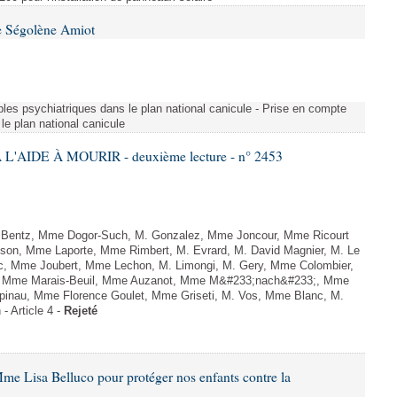
e Ségolène Amiot
les psychiatriques dans le plan national canicule - Prise en compte
le plan national canicule
L'AIDE À MOURIR - deuxième lecture - n° 2453
. Bentz, Mme Dogor-Such, M. Gonzalez, Mme Joncour, Mme Ricourt
Tesson, Mme Laporte, Mme Rimbert, M. Evrard, M. David Magnier, M. Le
c, Mme Joubert, Mme Lechon, M. Limongi, M. Gery, Mme Colombier,
rd, Mme Marais-Beuil, Mme Auzanot, Mme M&#233;nach&#233;, Mme
;pinau, Mme Florence Goulet, Mme Griseti, M. Vos, Mme Blanc, M.
- Article 4 -
Rejeté
me Lisa Belluco pour protéger nos enfants contre la