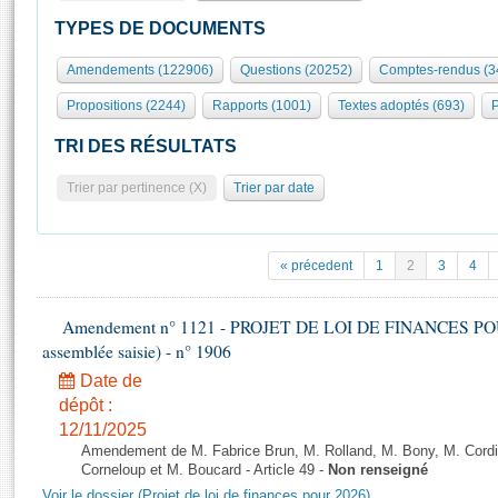
S'id
Présidence
Séance publique
Rôle et pouvoirs de l'Assemblée
Visiter l'Assemblée
TYPES DE DOCUMENTS
Fiches « Connaissance de l’Assemblée »
577 députés
Commissions et autres organes
Visite virtuelle du palais Bourbon
Amendements (122906)
Questions (20252)
Comptes-rendus (3
Organisation de l'Assemblée
Groupes politiques
Europe et International
Assister à une séance
Mot
Propositions (2244)
Rapports (1001)
Textes adoptés (693)
P
Présidence
Conférence des Présidents
Bureau
Collège des Ques
Élections législatives
Contrôle et évaluation
Accès des chercheurs à l’Assemblée
TRI DES RÉSULTATS
Congrès
Les évènements
S'inscrire
Trier par pertinence (X)
Trier par date
Pétitions
Statistiques et chiffres clés
Transparence et déontologie
Vous n'ave
Patrimoine
E
Documents de référence
« précedent
1
2
3
4
La Bibliothèque
( Constitution | Règlement de l'Assemblée ... )
Documents parlementaires
Les archives
Amendement n° 1121 - PROJET DE LOI DE FINANCES POUR 2
Projets de loi
Contacts et plan d'accès
assemblée saisie) - n° 1906
Propositions de loi
Histoire
Photos libres de droit
Date de
Amendements
Juniors
dépôt :
Textes adoptés
12/11/2025
Anciennes législatures
Amendement de M. Fabrice Brun, M. Rolland, M. Bony, M. Cord
Liens vers les sites publics
Corneloup et M. Boucard - Article 49 -
Non renseigné
Rapports d'information
Voir le dossier (Projet de loi de finances pour 2026)