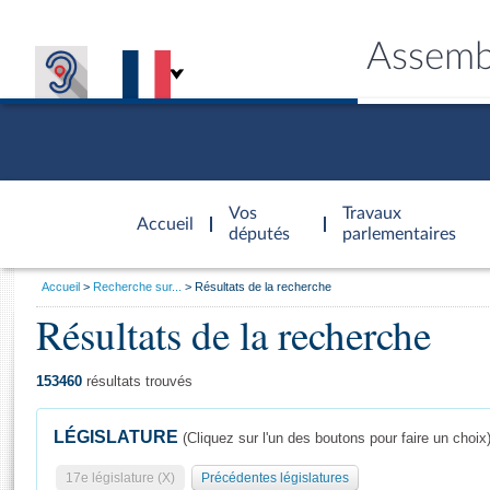
Assemb
Accèder à
la page
Vos
Travaux
Accueil
d'accueil
députés
parlementaires
Vous
Accueil
Recherche sur...
Résultats de la recherche
êtes
Résultats de la recherche
Général
ici
CONNEX
TRAVA
CONNA
DÉC
:
153460
résultats trouvés
LÉGISLATURE
(Cliquez sur l'un des boutons pour faire un choix
17e législature (X)
Précédentes législatures