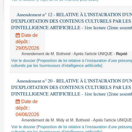
Rapports d'enquête
Rapports législatifs
Amendement n° 12 - RELATIVE À L'INSTAURATION D'
Rapports sur l'application des lois
D'EXPLOITATION DES CONTENUS CULTURELS PAR LES
Baromètre de l’application des lois
D'INTELLIGENCE ARTIFICIELLE - 1ère lecture (2ème assemblé
Date de
Dossiers législatifs
dépôt :
Budget et sécurité sociale
29/05/2026
Amendement de M. Bothorel - Après l'article UNIQUE -
Rejeté
Questions écrites et orales
Voir le dossier (Proposition de loi relative à l’instauration d’une présom
Comptes rendus des débats
culturels par les fournisseurs d’intelligence artificielle)
Amendement n° 20 - RELATIVE À L'INSTAURATION D'
D'EXPLOITATION DES CONTENUS CULTURELS PAR LES
D'INTELLIGENCE ARTIFICIELLE - 1ère lecture (2ème assemblé
Date de
dépôt :
04/06/2026
Amendement de M. Midy et M. Bothorel - Après l'article UNIQUE
Voir le dossier (Proposition de loi relative à l’instauration d’une présom