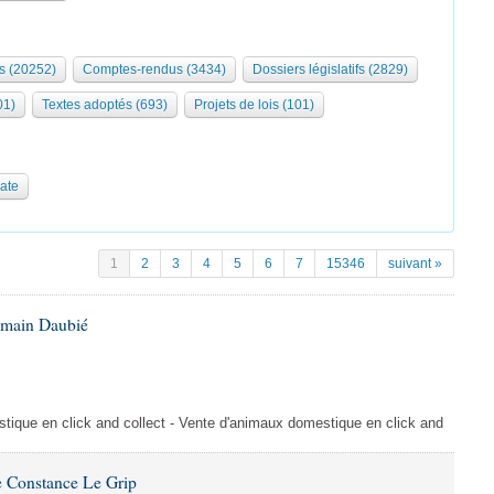
s (20252)
Comptes-rendus (3434)
Dossiers législatifs (2829)
01)
Textes adoptés (693)
Projets de lois (101)
date
1
2
3
4
5
6
7
15346
suivant »
omain Daubié
ique en click and collect - Vente d'animaux domestique en click and
 Constance Le Grip