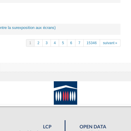
ontre la surexposition aux écrans)
1
2
3
4
5
6
7
15346
suivant »
LCP
OPEN DATA