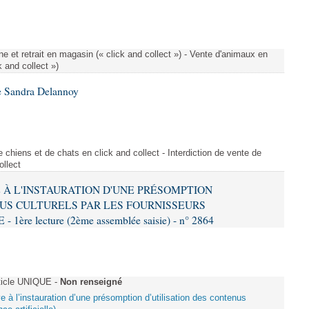
e et retrait en magasin (« click and collect ») - Vente d'animaux en
k and collect »)
e Sandra Delannoy
 chiens et de chats en click and collect - Interdiction de vente de
ollect
VE À L'INSTAURATION D'UNE PRÉSOMPTION
US CULTURELS PAR LES FOURNISSEURS
re lecture (2ème assemblée saisie) - n° 2864
ticle UNIQUE -
Non renseigné
ive à l’instauration d’une présomption d’utilisation des contenus