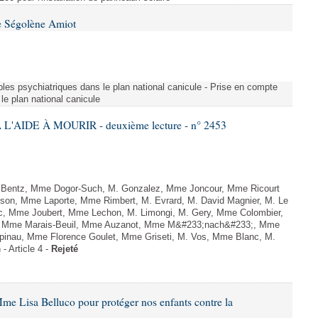
e Ségolène Amiot
les psychiatriques dans le plan national canicule - Prise en compte
le plan national canicule
L'AIDE À MOURIR - deuxième lecture - n° 2453
. Bentz, Mme Dogor-Such, M. Gonzalez, Mme Joncour, Mme Ricourt
Tesson, Mme Laporte, Mme Rimbert, M. Evrard, M. David Magnier, M. Le
c, Mme Joubert, Mme Lechon, M. Limongi, M. Gery, Mme Colombier,
rd, Mme Marais-Beuil, Mme Auzanot, Mme M&#233;nach&#233;, Mme
;pinau, Mme Florence Goulet, Mme Griseti, M. Vos, Mme Blanc, M.
- Article 4 -
Rejeté
me Lisa Belluco pour protéger nos enfants contre la