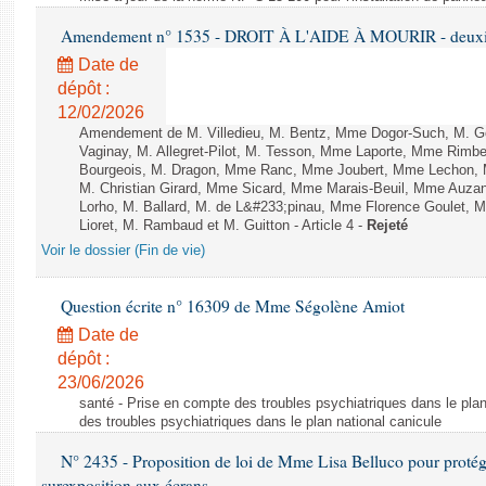
Amendement n° 1535 - DROIT À L'AIDE À MOURIR - deuxièm
Date de
dépôt :
12/02/2026
Amendement de M. Villedieu, M. Bentz, Mme Dogor-Such, M. G
Vaginay, M. Allegret-Pilot, M. Tesson, Mme Laporte, Mme Rimbe
Bourgeois, M. Dragon, Mme Ranc, Mme Joubert, Mme Lechon, M
M. Christian Girard, Mme Sicard, Mme Marais-Beuil, Mme Au
Lorho, M. Ballard, M. de L&#233;pinau, Mme Florence Goulet, 
Lioret, M. Rambaud et M. Guitton - Article 4 -
Rejeté
Voir le dossier (Fin de vie)
Question écrite n° 16309 de Mme Ségolène Amiot
Date de
dépôt :
23/06/2026
santé - Prise en compte des troubles psychiatriques dans le plan
des troubles psychiatriques dans le plan national canicule
N° 2435 - Proposition de loi de Mme Lisa Belluco pour protége
surexposition aux écrans