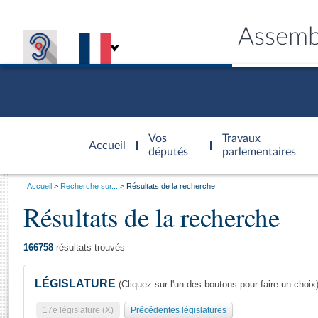
Assemb
Accèder à
la page
Vos
Travaux
Accueil
d'accueil
députés
parlementaires
Vous
Accueil
Recherche sur...
Résultats de la recherche
êtes
Résultats de la recherche
Général
ici
CONNEX
TRAVA
CONNA
DÉC
:
166758
résultats trouvés
LÉGISLATURE
(Cliquez sur l'un des boutons pour faire un choix
17e législature (X)
Précédentes législatures