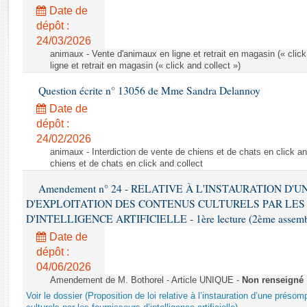
Rapports d'enquête
Date de
Rapports législatifs
dépôt :
Rapports sur l'application des lois
24/03/2026
Baromètre de l’application des lois
animaux - Vente d'animaux en ligne et retrait en magasin (« click
ligne et retrait en magasin (« click and collect »)
Question écrite n° 13056 de Mme Sandra Delannoy
Dossiers législatifs
Date de
Budget et sécurité sociale
dépôt :
Questions écrites et orales
24/02/2026
Comptes rendus des débats
animaux - Interdiction de vente de chiens et de chats en click and
chiens et de chats en click and collect
Amendement n° 24 - RELATIVE À L'INSTAURATION D'
D'EXPLOITATION DES CONTENUS CULTURELS PAR LES
D'INTELLIGENCE ARTIFICIELLE - 1ère lecture (2ème assemblé
Date de
dépôt :
04/06/2026
Amendement de M. Bothorel - Article UNIQUE -
Non renseigné
Voir le dossier (Proposition de loi relative à l’instauration d’une présom