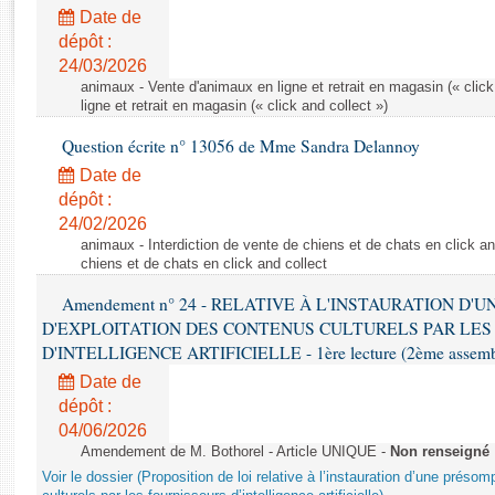
Rapports d'enquête
Date de
Rapports législatifs
dépôt :
Rapports sur l'application des lois
24/03/2026
Baromètre de l’application des lois
animaux - Vente d'animaux en ligne et retrait en magasin (« click
ligne et retrait en magasin (« click and collect »)
Question écrite n° 13056 de Mme Sandra Delannoy
Dossiers législatifs
Date de
Budget et sécurité sociale
dépôt :
Questions écrites et orales
24/02/2026
Comptes rendus des débats
animaux - Interdiction de vente de chiens et de chats en click and
chiens et de chats en click and collect
Amendement n° 24 - RELATIVE À L'INSTAURATION D'
D'EXPLOITATION DES CONTENUS CULTURELS PAR LES
D'INTELLIGENCE ARTIFICIELLE - 1ère lecture (2ème assemblé
Date de
dépôt :
04/06/2026
Amendement de M. Bothorel - Article UNIQUE -
Non renseigné
Voir le dossier (Proposition de loi relative à l’instauration d’une présom