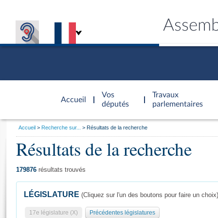
Assemb
Accèder à
la page
Vos
Travaux
Accueil
d'accueil
députés
parlementaires
Vous
Accueil
Recherche sur...
Résultats de la recherche
êtes
Résultats de la recherche
Général
ici
CONNEX
TRAVA
CONNA
DÉC
:
179876
résultats trouvés
LÉGISLATURE
(Cliquez sur l'un des boutons pour faire un choix
17e législature (X)
Précédentes législatures