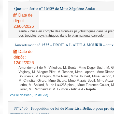
Question écrite n° 16309 de Mme Ségolène Amiot
Date de
dépôt :
23/06/2026
santé - Prise en compte des troubles psychiatriques dans le plan
des troubles psychiatriques dans le plan national canicule
Amendement n° 1535 - DROIT À L'AIDE À MOURIR - deuxièm
Date de
dépôt :
12/02/2026
Amendement de M. Villedieu, M. Bentz, Mme Dogor-Such, M. G
Vaginay, M. Allegret-Pilot, M. Tesson, Mme Laporte, Mme Rimbe
Bourgeois, M. Dragon, Mme Ranc, Mme Joubert, Mme Lechon, M
M. Christian Girard, Mme Sicard, Mme Marais-Beuil, Mme Au
Lorho, M. Ballard, M. de L&#233;pinau, Mme Florence Goulet, 
Lioret, M. Rambaud et M. Guitton - Article 4 -
Rejeté
Voir le dossier (Fin de vie)
N° 2435 - Proposition de loi de Mme Lisa Belluco pour protége
surexposition aux écrans