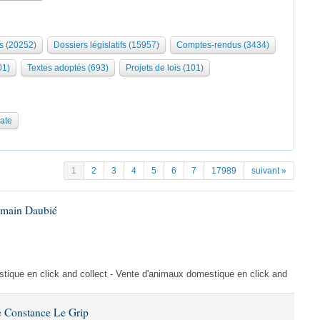
s (20252)
Dossiers législatifs (15957)
Comptes-rendus (3434)
01)
Textes adoptés (693)
Projets de lois (101)
date
1
2
3
4
5
6
7
17989
suivant »
omain Daubié
ique en click and collect - Vente d'animaux domestique en click and
 Constance Le Grip