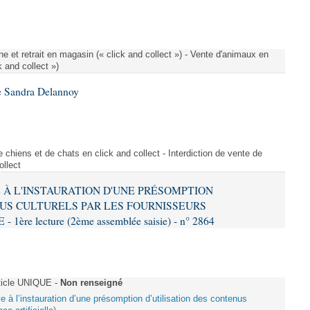
e et retrait en magasin (« click and collect ») - Vente d'animaux en
k and collect »)
e Sandra Delannoy
 chiens et de chats en click and collect - Interdiction de vente de
ollect
VE À L'INSTAURATION D'UNE PRÉSOMPTION
US CULTURELS PAR LES FOURNISSEURS
re lecture (2ème assemblée saisie) - n° 2864
ticle UNIQUE -
Non renseigné
ive à l’instauration d’une présomption d’utilisation des contenus