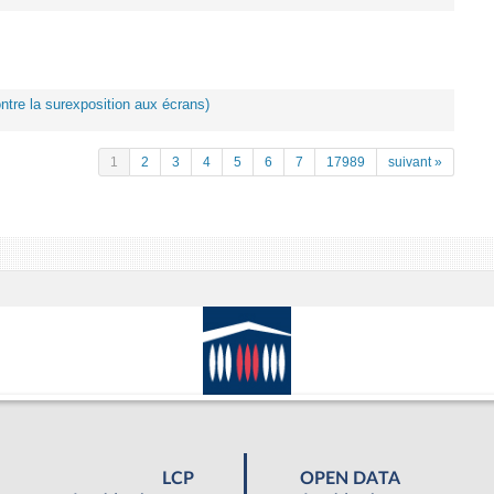
ontre la surexposition aux écrans)
1
2
3
4
5
6
7
17989
suivant »
LCP
OPEN DATA