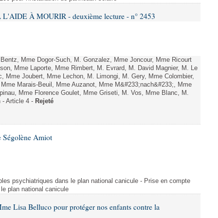
L'AIDE À MOURIR - deuxième lecture - n° 2453
. Bentz, Mme Dogor-Such, M. Gonzalez, Mme Joncour, Mme Ricourt
Tesson, Mme Laporte, Mme Rimbert, M. Evrard, M. David Magnier, M. Le
c, Mme Joubert, Mme Lechon, M. Limongi, M. Gery, Mme Colombier,
rd, Mme Marais-Beuil, Mme Auzanot, Mme M&#233;nach&#233;, Mme
;pinau, Mme Florence Goulet, Mme Griseti, M. Vos, Mme Blanc, M.
- Article 4 -
Rejeté
e Ségolène Amiot
les psychiatriques dans le plan national canicule - Prise en compte
le plan national canicule
me Lisa Belluco pour protéger nos enfants contre la