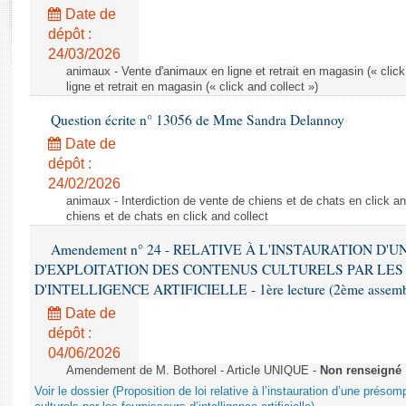
Rapports d'enquête
Date de
Rapports législatifs
dépôt :
Rapports sur l'application des lois
24/03/2026
Baromètre de l’application des lois
animaux - Vente d'animaux en ligne et retrait en magasin (« click
ligne et retrait en magasin (« click and collect »)
Question écrite n° 13056 de Mme Sandra Delannoy
Dossiers législatifs
Date de
Budget et sécurité sociale
dépôt :
Questions écrites et orales
24/02/2026
Comptes rendus des débats
animaux - Interdiction de vente de chiens et de chats en click and
chiens et de chats en click and collect
Amendement n° 24 - RELATIVE À L'INSTAURATION D'
D'EXPLOITATION DES CONTENUS CULTURELS PAR LES
D'INTELLIGENCE ARTIFICIELLE - 1ère lecture (2ème assemblé
Date de
dépôt :
04/06/2026
Amendement de M. Bothorel - Article UNIQUE -
Non renseigné
Voir le dossier (Proposition de loi relative à l’instauration d’une présom