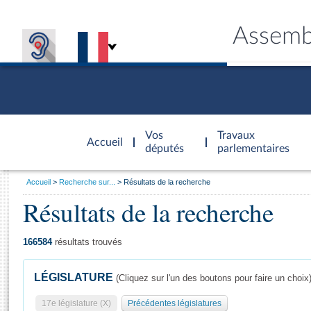
Assemb
Accèder à
la page
Vos
Travaux
Accueil
d'accueil
députés
parlementaires
Vous
Accueil
Recherche sur...
Résultats de la recherche
êtes
Résultats de la recherche
Général
ici
CONNEX
TRAVA
CONNA
DÉC
:
166584
résultats trouvés
LÉGISLATURE
(Cliquez sur l'un des boutons pour faire un choix
17e législature (X)
Précédentes législatures