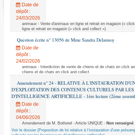
Rapports d'enquête
Date de
Rapports législatifs
dépôt :
Rapports sur l'application des lois
24/03/2026
Baromètre de l’application des lois
animaux - Vente d'animaux en ligne et retrait en magasin (« click
ligne et retrait en magasin (« click and collect »)
Question écrite n° 13056 de Mme Sandra Delannoy
Dossiers législatifs
Date de
Budget et sécurité sociale
dépôt :
Questions écrites et orales
24/02/2026
Comptes rendus des débats
animaux - Interdiction de vente de chiens et de chats en click and
chiens et de chats en click and collect
Amendement n° 24 - RELATIVE À L'INSTAURATION D'
D'EXPLOITATION DES CONTENUS CULTURELS PAR LES
D'INTELLIGENCE ARTIFICIELLE - 1ère lecture (2ème assemblé
Date de
dépôt :
04/06/2026
Amendement de M. Bothorel - Article UNIQUE -
Non renseigné
Voir le dossier (Proposition de loi relative à l’instauration d’une présom