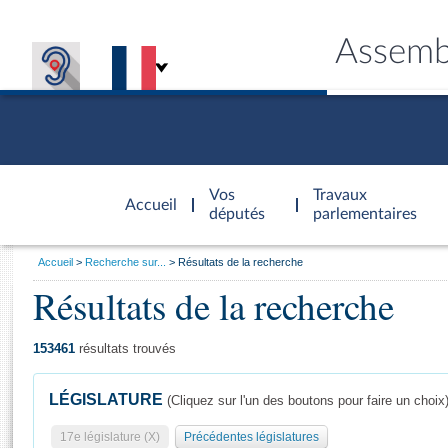
Assemb
Accèder à
la page
Vos
Travaux
Accueil
d'accueil
députés
parlementaires
Vous
Accueil
Recherche sur...
Résultats de la recherche
êtes
Résultats de la recherche
Général
ici
CONNEX
TRAVA
CONNA
DÉC
:
153461
résultats trouvés
LÉGISLATURE
(Cliquez sur l'un des boutons pour faire un choix
17e législature (X)
Précédentes législatures