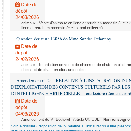
Rapports d'enquête
Date de
Rapports législatifs
dépôt :
Rapports sur l'application des lois
24/03/2026
Baromètre de l’application des lois
animaux - Vente d'animaux en ligne et retrait en magasin (« click
ligne et retrait en magasin (« click and collect »)
Question écrite n° 13056 de Mme Sandra Delannoy
Dossiers législatifs
Date de
Budget et sécurité sociale
dépôt :
Questions écrites et orales
24/02/2026
Comptes rendus des débats
animaux - Interdiction de vente de chiens et de chats en click and
chiens et de chats en click and collect
Amendement n° 24 - RELATIVE À L'INSTAURATION D'
D'EXPLOITATION DES CONTENUS CULTURELS PAR LES
D'INTELLIGENCE ARTIFICIELLE - 1ère lecture (2ème assemblé
Date de
dépôt :
04/06/2026
Amendement de M. Bothorel - Article UNIQUE -
Non renseigné
Voir le dossier (Proposition de loi relative à l’instauration d’une présom