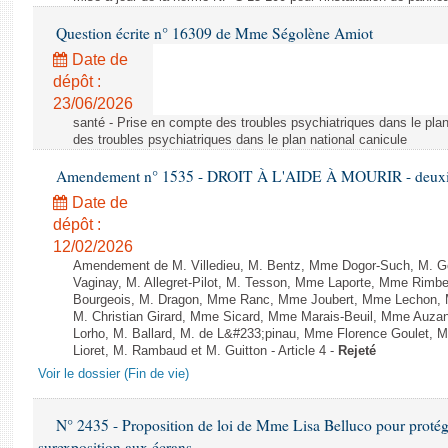
Question écrite n° 16309 de Mme Ségolène Amiot
Date de
dépôt :
23/06/2026
santé - Prise en compte des troubles psychiatriques dans le plan
des troubles psychiatriques dans le plan national canicule
Amendement n° 1535 - DROIT À L'AIDE À MOURIR - deuxièm
Date de
dépôt :
12/02/2026
Amendement de M. Villedieu, M. Bentz, Mme Dogor-Such, M. G
Vaginay, M. Allegret-Pilot, M. Tesson, Mme Laporte, Mme Rimbe
Bourgeois, M. Dragon, Mme Ranc, Mme Joubert, Mme Lechon, M
M. Christian Girard, Mme Sicard, Mme Marais-Beuil, Mme Au
Lorho, M. Ballard, M. de L&#233;pinau, Mme Florence Goulet, 
Lioret, M. Rambaud et M. Guitton - Article 4 -
Rejeté
Voir le dossier (Fin de vie)
N° 2435 - Proposition de loi de Mme Lisa Belluco pour protége
surexposition aux écrans