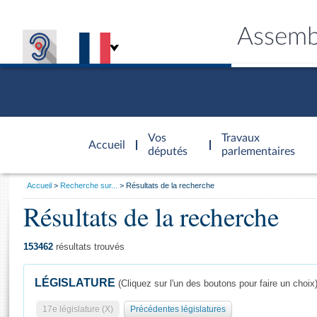
Assemb
Accèder à
la page
Vos
Travaux
Accueil
d'accueil
députés
parlementaires
Vous
Accueil
Recherche sur...
Résultats de la recherche
êtes
Résultats de la recherche
Général
ici
CONNEX
TRAVA
CONNA
DÉC
:
153462
résultats trouvés
LÉGISLATURE
(Cliquez sur l'un des boutons pour faire un choix
17e législature (X)
Précédentes législatures