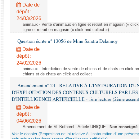
Rapports d'enquête
Date de
Rapports législatifs
dépôt :
Rapports sur l'application des lois
24/03/2026
Baromètre de l’application des lois
animaux - Vente d'animaux en ligne et retrait en magasin (« click
ligne et retrait en magasin (« click and collect »)
Question écrite n° 13056 de Mme Sandra Delannoy
Dossiers législatifs
Date de
Budget et sécurité sociale
dépôt :
Questions écrites et orales
24/02/2026
Comptes rendus des débats
animaux - Interdiction de vente de chiens et de chats en click and
chiens et de chats en click and collect
Amendement n° 24 - RELATIVE À L'INSTAURATION D'
D'EXPLOITATION DES CONTENUS CULTURELS PAR LES
D'INTELLIGENCE ARTIFICIELLE - 1ère lecture (2ème assemblé
Date de
dépôt :
04/06/2026
Amendement de M. Bothorel - Article UNIQUE -
Non renseigné
Voir le dossier (Proposition de loi relative à l’instauration d’une présom