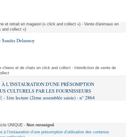
e et retrait en magasin (« click and collect ») - Vente d'animaux en
k and collect »)
e Sandra Delannoy
 chiens et de chats en click and collect - Interdiction de vente de
ollect
VE À L'INSTAURATION D'UNE PRÉSOMPTION
US CULTURELS PAR LES FOURNISSEURS
re lecture (2ème assemblée saisie) - n° 2864
ticle UNIQUE -
Non renseigné
ive à l’instauration d’une présomption d’utilisation des contenus