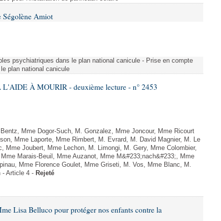
e Ségolène Amiot
les psychiatriques dans le plan national canicule - Prise en compte
le plan national canicule
L'AIDE À MOURIR - deuxième lecture - n° 2453
. Bentz, Mme Dogor-Such, M. Gonzalez, Mme Joncour, Mme Ricourt
Tesson, Mme Laporte, Mme Rimbert, M. Evrard, M. David Magnier, M. Le
c, Mme Joubert, Mme Lechon, M. Limongi, M. Gery, Mme Colombier,
rd, Mme Marais-Beuil, Mme Auzanot, Mme M&#233;nach&#233;, Mme
;pinau, Mme Florence Goulet, Mme Griseti, M. Vos, Mme Blanc, M.
- Article 4 -
Rejeté
me Lisa Belluco pour protéger nos enfants contre la