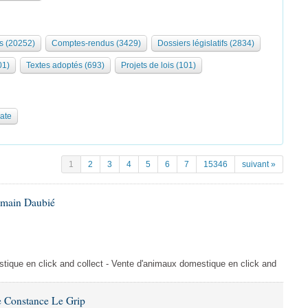
s (20252)
Comptes-rendus (3429)
Dossiers législatifs (2834)
01)
Textes adoptés (693)
Projets de lois (101)
date
1
2
3
4
5
6
7
15346
suivant »
omain Daubié
ique en click and collect - Vente d'animaux domestique en click and
 Constance Le Grip