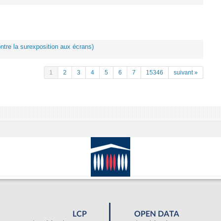
ontre la surexposition aux écrans)
1
2
3
4
5
6
7
15346
suivant »
LCP
OPEN DATA