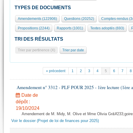
S'id
Présidence
Séance publique
Rôle et pouvoirs de l'Assemblée
Visiter l'Assemblée
TYPES DE DOCUMENTS
Fiches « Connaissance de l’Assemblée »
577 députés
Commissions et autres organes
Visite virtuelle du palais Bourbon
Amendements (122906)
Questions (20252)
Comptes-rendus (3
Organisation de l'Assemblée
Groupes politiques
Europe et International
Assister à une séance
Mot
Propositions (2244)
Rapports (1001)
Textes adoptés (693)
P
Présidence
Conférence des Présidents
Bureau
Collège des Ques
Élections législatives
Contrôle et évaluation
Accès des chercheurs à l’Assemblée
TRI DES RÉSULTATS
Congrès
Les évènements
S'inscrire
Trier par pertinence (X)
Trier par date
Pétitions
Statistiques et chiffres clés
Transparence et déontologie
Vous n'ave
Patrimoine
E
Documents de référence
« précedent
1
2
3
4
5
6
7
8
La Bibliothèque
( Constitution | Règlement de l'Assemblée ... )
Documents parlementaires
Les archives
Amendement n° 3312 - PLF POUR 2025 - 1ère lecture (1ère as
Projets de loi
Contacts et plan d'accès
Date de
Propositions de loi
Histoire
Photos libres de droit
dépôt :
Amendements
Juniors
19/10/2024
Textes adoptés
Amendement de M. Midy, M. Olive et Mme Olivia Gr&#233;goire - 
Anciennes législatures
Voir le dossier (Projet de loi de finances pour 2025)
Liens vers les sites publics
Rapports d'information