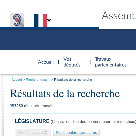
Assemb
Accèder à
la page
Vos
Travaux
Accueil
d'accueil
députés
parlementaires
Vous
Accueil
Recherche sur...
Résultats de la recherche
êtes
Résultats de la recherche
Général
ici
CONNEX
TRAVA
CONNA
DÉC
:
153460
résultats trouvés
LÉGISLATURE
(Cliquez sur l'un des boutons pour faire un choix
17e législature (X)
Précédentes législatures