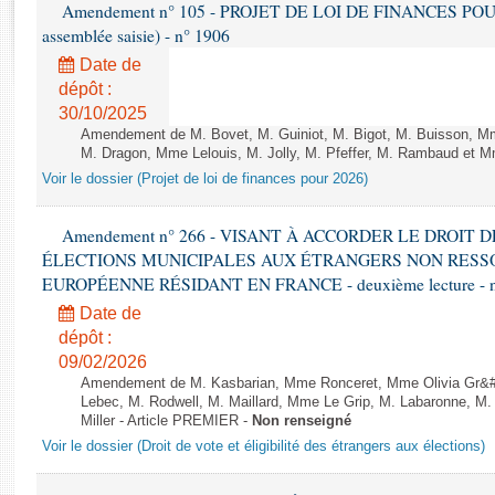
Rapports d'enquête
Amendement n° 105 - PROJET DE LOI DE FINANCES POUR 20
assemblée saisie) - n° 1906
Rapports législatifs
Rapports sur l'application des lois
Date de
dépôt :
Baromètre de l’application des lois
30/10/2025
Amendement de M. Bovet, M. Guiniot, M. Bigot, M. Buisson, Mm
Dossiers législatifs
M. Dragon, Mme Lelouis, M. Jolly, M. Pfeffer, M. Rambaud et Mm
Budget et sécurité sociale
Voir le dossier (Projet de loi de finances pour 2026)
Questions écrites et orales
Amendement n° 266 - VISANT À ACCORDER LE DROIT D
Comptes rendus des débats
ÉLECTIONS MUNICIPALES AUX ÉTRANGERS NON RESSO
EUROPÉENNE RÉSIDANT EN FRANCE - deuxième lecture - n
Date de
dépôt :
09/02/2026
Amendement de M. Kasbarian, Mme Ronceret, Mme Olivia Gr&#2
Lebec, M. Rodwell, M. Maillard, Mme Le Grip, M. Labaronne, 
Miller - Article PREMIER -
Non renseigné
Voir le dossier (Droit de vote et éligibilité des étrangers aux élections)