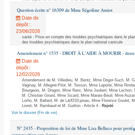
Question écrite n° 16309 de Mme Ségolène Amiot
Date de
dépôt :
23/06/2026
santé - Prise en compte des troubles psychiatriques dans le plan
des troubles psychiatriques dans le plan national canicule
Amendement n° 1535 - DROIT À L'AIDE À MOURIR - deuxièm
Date de
dépôt :
12/02/2026
Amendement de M. Villedieu, M. Bentz, Mme Dogor-Such, M. G
Vaginay, M. Allegret-Pilot, M. Tesson, Mme Laporte, Mme Rimbe
Bourgeois, M. Dragon, Mme Ranc, Mme Joubert, Mme Lechon, M
M. Christian Girard, Mme Sicard, Mme Marais-Beuil, Mme Au
Lorho, M. Ballard, M. de L&#233;pinau, Mme Florence Goulet, 
Lioret, M. Rambaud et M. Guitton - Article 4 -
Rejeté
Voir le dossier (Fin de vie)
N° 2435 - Proposition de loi de Mme Lisa Belluco pour protége
surexposition aux écrans