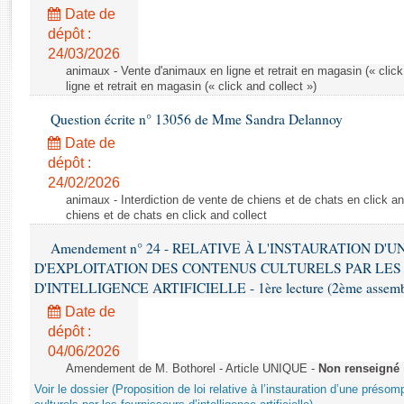
Rapports d'enquête
Date de
Rapports législatifs
dépôt :
Rapports sur l'application des lois
24/03/2026
Baromètre de l’application des lois
animaux - Vente d'animaux en ligne et retrait en magasin (« click
ligne et retrait en magasin (« click and collect »)
Question écrite n° 13056 de Mme Sandra Delannoy
Dossiers législatifs
Date de
Budget et sécurité sociale
dépôt :
Questions écrites et orales
24/02/2026
Comptes rendus des débats
animaux - Interdiction de vente de chiens et de chats en click and
chiens et de chats en click and collect
Amendement n° 24 - RELATIVE À L'INSTAURATION D'
D'EXPLOITATION DES CONTENUS CULTURELS PAR LES
D'INTELLIGENCE ARTIFICIELLE - 1ère lecture (2ème assemblé
Date de
dépôt :
04/06/2026
Amendement de M. Bothorel - Article UNIQUE -
Non renseigné
Voir le dossier (Proposition de loi relative à l’instauration d’une présom