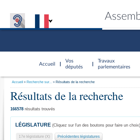
Assemb
Accèder à
la page
Vos
Travaux
Accueil
d'accueil
députés
parlementaires
Vous
Accueil
Recherche sur...
Résultats de la recherche
êtes
Résultats de la recherche
Général
ici
CONNEX
TRAVA
CONNA
DÉC
:
166578
résultats trouvés
LÉGISLATURE
(Cliquez sur l'un des boutons pour faire un choix
17e législature (X)
Précédentes législatures