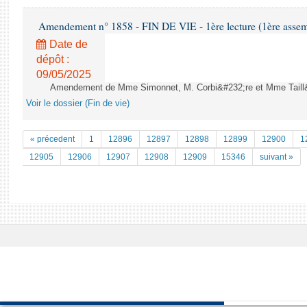
Amendement n° 1858 - FIN DE VIE - 1ère lecture (1ère assemb
Date de
dépôt :
09/05/2025
Amendement de Mme Simonnet, M. Corbi&#232;re et Mme Taill&#2
Voir le dossier (Fin de vie)
« précedent
1
12896
12897
12898
12899
12900
1
12905
12906
12907
12908
12909
15346
suivant »