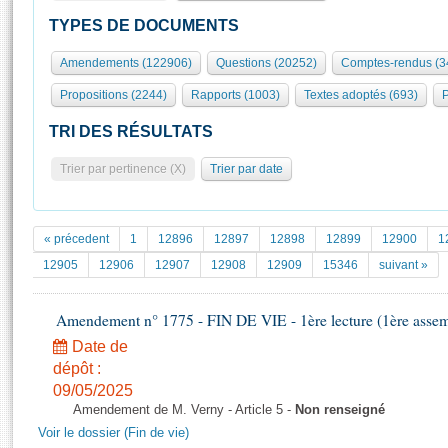
S'id
Présidence
Séance publique
Rôle et pouvoirs de l'Assemblée
Visiter l'Assemblée
TYPES DE DOCUMENTS
Fiches « Connaissance de l’Assemblée »
577 députés
Commissions et autres organes
Visite virtuelle du palais Bourbon
Amendements (122906)
Questions (20252)
Comptes-rendus (3
Organisation de l'Assemblée
Groupes politiques
Europe et International
Assister à une séance
Mot
Propositions (2244)
Rapports (1003)
Textes adoptés (693)
P
Présidence
Conférence des Présidents
Bureau
Collège des Ques
Élections législatives
Contrôle et évaluation
Accès des chercheurs à l’Assemblée
TRI DES RÉSULTATS
Congrès
Les évènements
S'inscrire
Trier par pertinence (X)
Trier par date
Pétitions
Statistiques et chiffres clés
Transparence et déontologie
Vous n'ave
Patrimoine
E
Documents de référence
« précedent
1
12896
12897
12898
12899
12900
1
La Bibliothèque
( Constitution | Règlement de l'Assemblée ... )
Documents parlementaires
12905
12906
12907
12908
12909
15346
suivant »
Les archives
Projets de loi
Contacts et plan d'accès
Amendement n° 1775 - FIN DE VIE - 1ère lecture (1ère assemb
Propositions de loi
Histoire
Photos libres de droit
Amendements
Date de
Juniors
dépôt :
Textes adoptés
Anciennes législatures
09/05/2025
Amendement de M. Verny - Article 5 -
Non renseigné
Liens vers les sites publics
Rapports d'information
Voir le dossier (Fin de vie)