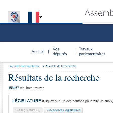
Assemb
Accèder à
la page
Vos
Travaux
Accueil
d'accueil
députés
parlementaires
Vous
Accueil
Recherche sur...
Résultats de la recherche
êtes
Résultats de la recherche
Général
ici
CONNEX
TRAVA
CONNA
DÉC
:
153457
résultats trouvés
LÉGISLATURE
(Cliquez sur l'un des boutons pour faire un choix
17e législature (X)
Précédentes législatures