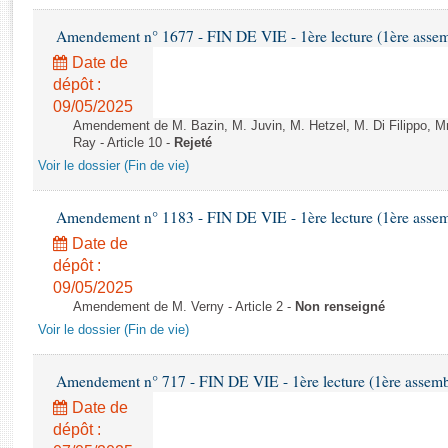
Rapports d'enquête
Rapports législatifs
Amendement n° 1677 - FIN DE VIE - 1ère lecture (1ère assemb
Rapports sur l'application des lois
Date de
Baromètre de l’application des lois
dépôt :
09/05/2025
Amendement de M. Bazin, M. Juvin, M. Hetzel, M. Di Filippo, M
Dossiers législatifs
Ray - Article 10 -
Rejeté
Budget et sécurité sociale
Voir le dossier (Fin de vie)
Questions écrites et orales
Comptes rendus des débats
Amendement n° 1183 - FIN DE VIE - 1ère lecture (1ère assemb
Date de
dépôt :
09/05/2025
Amendement de M. Verny - Article 2 -
Non renseigné
Voir le dossier (Fin de vie)
Amendement n° 717 - FIN DE VIE - 1ère lecture (1ère assembl
Date de
dépôt :