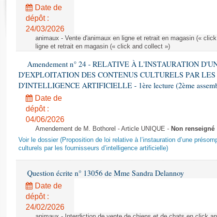
Rapports d'enquête
Date de
Rapports législatifs
dépôt :
Rapports sur l'application des lois
24/03/2026
Baromètre de l’application des lois
animaux - Vente d'animaux en ligne et retrait en magasin (« click
ligne et retrait en magasin (« click and collect »)
Amendement n° 24 - RELATIVE À L'INSTAURATION D'
Dossiers législatifs
D'EXPLOITATION DES CONTENUS CULTURELS PAR LES
Budget et sécurité sociale
D'INTELLIGENCE ARTIFICIELLE - 1ère lecture (2ème assemblé
Questions écrites et orales
Date de
Comptes rendus des débats
dépôt :
04/06/2026
Amendement de M. Bothorel - Article UNIQUE -
Non renseigné
Voir le dossier (Proposition de loi relative à l’instauration d’une présom
culturels par les fournisseurs d’intelligence artificielle)
Question écrite n° 13056 de Mme Sandra Delannoy
Date de
dépôt :
24/02/2026
animaux - Interdiction de vente de chiens et de chats en click and