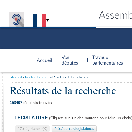
Assemb
Accèder à
la page
Vos
Travaux
Accueil
d'accueil
députés
parlementaires
Vous
Accueil
Recherche sur...
Résultats de la recherche
êtes
Résultats de la recherche
Général
ici
CONNEX
TRAVA
CONNA
DÉC
:
153467
résultats trouvés
LÉGISLATURE
(Cliquez sur l'un des boutons pour faire un choix
17e législature (X)
Précédentes législatures