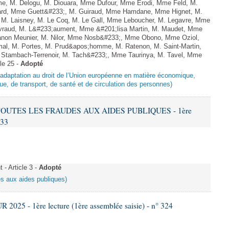
me, M. Delogu, M. Diouara, Mme Dufour, Mme Erodi, Mme Feld, M.
lard, Mme Guett&#233;, M. Guiraud, Mme Hamdane, Mme Hignet, M.
, M. Laisney, M. Le Coq, M. Le Gall, Mme Leboucher, M. Legavre, Mme
vraud, M. L&#233;aument, Mme &#201;lisa Martin, M. Maudet, Mme
on Meunier, M. Nilor, Mme Nosb&#233;, Mme Obono, Mme Oziol,
mal, M. Portes, M. Prud&apos;homme, M. Ratenon, M. Saint-Martin,
Stambach-Terrenoir, M. Tach&#233;, Mme Taurinya, M. Tavel, Mme
le 25 -
Adopté
d’adaptation au droit de l’Union européenne en matière économique,
ue, de transport, de santé et de circulation des personnes)
 TOUTES LES FRAUDES AUX AIDES PUBLIQUES - 1ère
633
- Article 3 -
Adopté
es aux aides publiques)
025 - 1ère lecture (1ère assemblée saisie) - n° 324