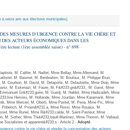
ote à seize ans aux élections municipales)
RE DES MESURES D’URGENCE CONTRE LA VIE CHÈRE ET
 DES ACTEURS ÉCONOMIQUES DANS LES
ecture (1ère assemblée saisie) - n° 698
ptiste, M. Califer, M. Naillet, Mme Bellay, Mme Allemand, M.
ttistel, M. Baumel, M. Benbrahim, M. Bouloux, M. Philippe Brun,
, M. Courbon, M. David, M. Delaporte, M. Delautrette, Mme Diop, Mme
aniz, M. Eskenazi, M. Faure, M. F&#233;gn&#233;, M. Garot, Mme
 Emmanuel Gr&#233;goire, M. Guedj, M. Hablot, Mme Hadizadeh, Mme
233;line Hervieu, M. Hollande, Mme Jourdan, Mme Karamanli, Mme
rdit, Mme Mercier, M. Oberti, Mme Pantel, M. Pena, Mme Pic, Mme
M. Pribetich, M. Proen&#231;a, Mme Rossi, Mme Rouaux, M.
ussel, Mme Runel, Mme R&#233;calde, M. Saint-Pasteur, Mme
on, M. Sother, Mme Thi&#233;bault-Martinez, Mme Thomin, M. Vallaud,
e Socialistes et apparent&#233;s - Article 2 -
Adopté
urgence contre la vie chère et réguler la concentration des acteurs