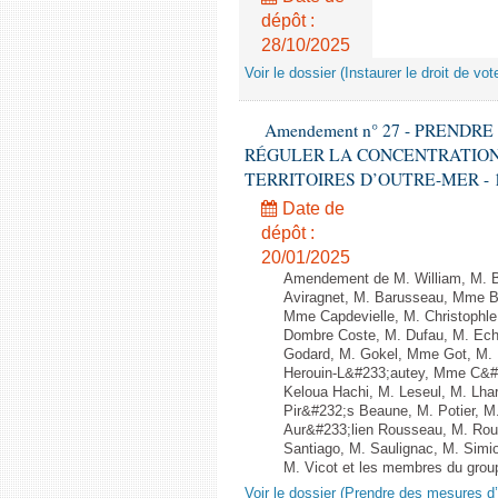
dépôt :
28/10/2025
Voir le dossier (Instaurer le droit de v
Amendement n° 27 - PREND
RÉGULER LA CONCENTRATION
TERRITOIRES D’OUTRE-MER - 1ère l
Date de
dépôt :
20/01/2025
Amendement de M. William, M. Ba
Aviragnet, M. Barusseau, Mme Ba
Mme Capdevielle, M. Christophle
Dombre Coste, M. Dufau, M. Ech
Godard, M. Gokel, Mme Got, M.
Herouin-L&#233;autey, Mme C&#
Keloua Hachi, M. Leseul, M. Lha
Pir&#232;s Beaune, M. Potier, 
Aur&#233;lien Rousseau, M. Ro
Santiago, M. Saulignac, M. Simi
M. Vicot et les membres du group
Voir le dossier (Prendre des mesures d’