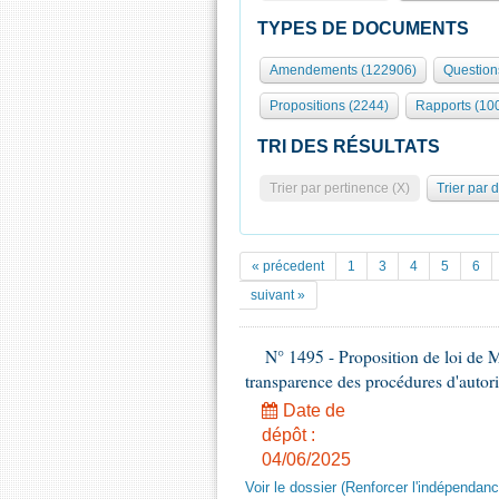
TYPES DE DOCUMENTS
Amendements (122906)
Question
Propositions (2244)
Rapports (10
TRI DES RÉSULTATS
Trier par pertinence (X)
Trier par 
« précedent
1
3
4
5
6
suivant »
N° 1495 - Proposition de loi de M
transparence des procédures d'autori
Date de
dépôt :
04/06/2025
Voir le dossier (Renforcer l'indépendan