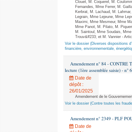
Clouet, M. Coquerel, M. Coulom
Fernandes, Mme Ferrer, M. Gail
Kerbrat, M. Lachaud, M. Lahmar
Legrain, Mme Lejeune, Mme Lep
Maximi, Mme Mesmeur, Mme Man
Mme Panot, M. Pilato, M. Pique
M. Saintoul, Mme Soudais, Mme 
Trouv&#233; et M. Vannier - Artic
Voir le dossier (Diverses dispositions 
financière, environnementale, énergétiq
Amendement n° 84 - CONTRE
lecture (1ère assemblée saisie) - n° 
Date de
dépôt :
26/01/2025
Amendement de le Gouvernement 
Voir le dossier (Contre toutes les fraud
Amendement n° 2349 - PLF POUR 2
Date de