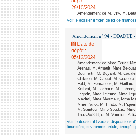
dépôt :
29/10/2024
Amendement de M. Viry, M. Bataill
Voir le dossier (Projet de loi de financ
Amendement n° 94 - DDADUE - 1èr
Date de
dépôt :
05/12/2024
Amendement de Mme Ferrer, Mme
Arenas, M. Arnault, Mme Belouas
Boumertit, M. Boyard, M. Cadal
Chikirou, M. Clouet, M. Coquer
Feld, M. Fernandes, M. Gaillar
Kerbrat, M. Lachaud, M. Lahmar
Legrain, Mme Lejeune, Mme Lep
Maximi, Mme Mesmeur, Mme Man
Mme Panot, M. Pilato, M. Pique
M. Saintoul, Mme Soudais, Mme 
Trouv&#233; et M. Vannier - Artic
Voir le dossier (Diverses dispositions 
financière, environnementale, énergétiq