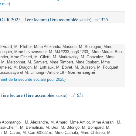
e-mer)
 2025 - 1ère lecture (1ère assemblée saisie) - n° 325
 Evrard, M. Pfeffer, Mme Alexandra Masson, M. Boulogne, Mme
Bouquin, Mme Levavasseur, M. M&#233;nag&#233;, Mme Marais-Beuil,
tier, Mme Griseti, M. Giletti, M. Markowsky, M. Gonzalez, Mme
n, M. Meizonnet, M. Sanvert, Mme Rimbert, Mme Joubert, Mme
elet, M. Dragon, M. Lottiaux, M. Bovet, M. Buisson, M. Fouquart,
Dussausaye et M. Limongi - Article 19 -
Non renseigné
ement de la sécurité sociale pour 2025)
e lecture (1ère assemblée saisie) - n° 631
Abomangoli, M. Alexandre, M. Amard, Mme Amiot, Mme Amrani, M.
sa-Cherifi, M. Bernalicis, M. Bex, M. Bilongo, M. Bompard, M.
n, M. Caron, M. Carri&#232;re, Mme Cathala, Mme Chikirou, M.