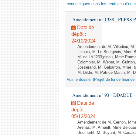
économiques dans les territoires d’outr
Amendement n° 1388 - PLFSS POUR
Date de
dépôt :
24/10/2024
Amendement de M. Villedieu, M.
Lelouis, M. Le Bourgeois, Mme 
M. de L&#233;pinau, Mme Parmen
Colombier, M. Weber, M. Guitto
Josserand, M. Gabarron, Mme Ham
M. Bilde, M. Patrice Martin, M. 
Voir le dossier (Projet de loi de financ
Amendement n° 93 - DDADUE - 1èr
Date de
dépôt :
05/12/2024
Amendement de M. Cernon, Mme 
Arenas, M. Arnault, Mme Belouas
Boumertit, M. Boyard, M. Cadale