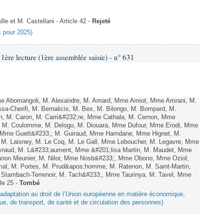
e et M. Castellani - Article 42 -
Rejeté
es pour 2025)
e lecture (1ère assemblée saisie) - n° 631
 Abomangoli, M. Alexandre, M. Amard, Mme Amiot, Mme Amrani, M.
sa-Cherifi, M. Bernalicis, M. Bex, M. Bilongo, M. Bompard, M.
en, M. Caron, M. Carri&#232;re, Mme Cathala, M. Cernon, Mme
el, M. Coulomme, M. Delogu, M. Diouara, Mme Dufour, Mme Erodi, Mme
d, Mme Guett&#233;, M. Guiraud, Mme Hamdane, Mme Hignet, M.
, M. Laisney, M. Le Coq, M. Le Gall, Mme Leboucher, M. Legavre, Mme
vraud, M. L&#233;aument, Mme &#201;lisa Martin, M. Maudet, Mme
on Meunier, M. Nilor, Mme Nosb&#233;, Mme Obono, Mme Oziol,
mal, M. Portes, M. Prud&apos;homme, M. Ratenon, M. Saint-Martin,
Stambach-Terrenoir, M. Tach&#233;, Mme Taurinya, M. Tavel, Mme
le 25 -
Tombé
d’adaptation au droit de l’Union européenne en matière économique,
ue, de transport, de santé et de circulation des personnes)