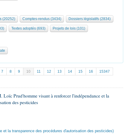
s (20252)
Comptes-rendus (3434)
Dossiers législatifs (2834)
03)
Textes adoptés (693)
Projets de lois (101)
date
7
8
9
10
11
12
13
14
15
16
15347
. Loïc Prud'homme visant à renforcer l'indépendance et la
sation des pesticides
ce et la transparence des procédures d'autorisation des pesticides)