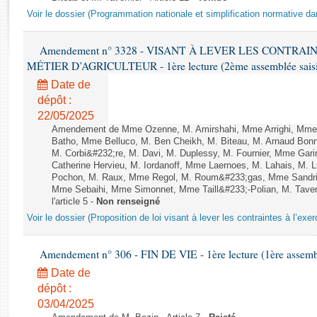
Rapports d'enquête
Voir le dossier (Programmation nationale et simplification normative d
Rapports législatifs
Rapports sur l'application des lois
Amendement n° 3328 - VISANT À LEVER LES CONTRAI
Baromètre de l’application des lois
MÉTIER D’AGRICULTEUR - 1ère lecture (2ème assemblée saisie
Date de
Dossiers législatifs
dépôt :
Budget et sécurité sociale
22/05/2025
Amendement de Mme Ozenne, M. Amirshahi, Mme Arrighi, Mme 
Questions écrites et orales
Batho, Mme Belluco, M. Ben Cheikh, M. Biteau, M. Arnaud Bonn
Comptes rendus des débats
M. Corbi&#232;re, M. Davi, M. Duplessy, M. Fournier, Mme Gar
Catherine Hervieu, M. Iordanoff, Mme Laernoes, M. Lahais, M.
Pochon, M. Raux, Mme Regol, M. Roum&#233;gas, Mme Sandri
Mme Sebaihi, Mme Simonnet, Mme Taill&#233;-Polian, M. Tavern
l'article 5 -
Non renseigné
Voir le dossier (Proposition de loi visant à lever les contraintes à l’exer
Amendement n° 306 - FIN DE VIE - 1ère lecture (1ère assembl
Date de
dépôt :
03/04/2025