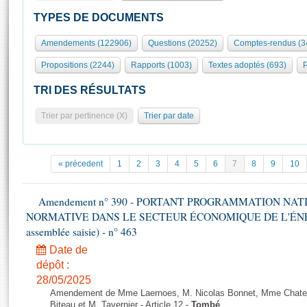
S'id
Présidence
Séance publique
Rôle et pouvoirs de l'Assemblée
Visiter l'Assemblée
TYPES DE DOCUMENTS
Fiches « Connaissance de l’Assemblée »
577 députés
Commissions et autres organes
Visite virtuelle du palais Bourbon
Amendements (122906)
Questions (20252)
Comptes-rendus (3
Organisation de l'Assemblée
Groupes politiques
Europe et International
Assister à une séance
Mot
Propositions (2244)
Rapports (1003)
Textes adoptés (693)
P
Présidence
Conférence des Présidents
Bureau
Collège des Ques
Élections législatives
Contrôle et évaluation
Accès des chercheurs à l’Assemblée
TRI DES RÉSULTATS
Congrès
Les évènements
S'inscrire
Trier par pertinence (X)
Trier par date
Pétitions
Statistiques et chiffres clés
Transparence et déontologie
Vous n'ave
Patrimoine
E
Documents de référence
« précedent
1
2
3
4
5
6
7
8
9
10
La Bibliothèque
( Constitution | Règlement de l'Assemblée ... )
Documents parlementaires
Les archives
Amendement n° 390 - PORTANT PROGRAMMATION NAT
Projets de loi
Contacts et plan d'accès
NORMATIVE DANS LE SECTEUR ÉCONOMIQUE DE L'ÉNERGIE
Propositions de loi
Histoire
assemblée saisie) - n° 463
Photos libres de droit
Amendements
Juniors
Date de
Textes adoptés
dépôt :
Anciennes législatures
28/05/2025
Liens vers les sites publics
Rapports d'information
Amendement de Mme Laernoes, M. Nicolas Bonnet, Mme Chatela
Biteau et M. Tavernier - Article 12 -
Tombé