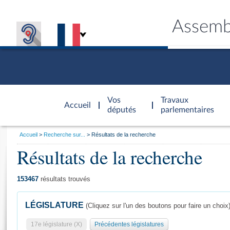
Assemb
Accèder à
la page
Vos
Travaux
Accueil
d'accueil
députés
parlementaires
Vous
Accueil
Recherche sur...
Résultats de la recherche
êtes
Résultats de la recherche
Général
ici
CONNEX
TRAVA
CONNA
DÉC
:
153467
résultats trouvés
LÉGISLATURE
(Cliquez sur l'un des boutons pour faire un choix
17e législature (X)
Précédentes législatures