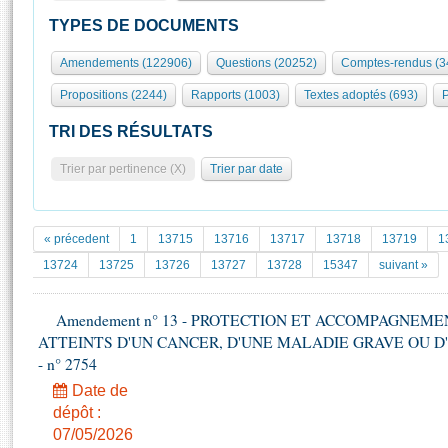
S'id
Présidence
Séance publique
Rôle et pouvoirs de l'Assemblée
Visiter l'Assemblée
TYPES DE DOCUMENTS
Fiches « Connaissance de l’Assemblée »
577 députés
Commissions et autres organes
Visite virtuelle du palais Bourbon
Amendements (122906)
Questions (20252)
Comptes-rendus (3
Organisation de l'Assemblée
Groupes politiques
Europe et International
Assister à une séance
Mot
Propositions (2244)
Rapports (1003)
Textes adoptés (693)
P
Présidence
Conférence des Présidents
Bureau
Collège des Ques
Élections législatives
Contrôle et évaluation
Accès des chercheurs à l’Assemblée
TRI DES RÉSULTATS
Congrès
Les évènements
S'inscrire
Trier par pertinence (X)
Trier par date
Pétitions
Statistiques et chiffres clés
Transparence et déontologie
Vous n'ave
Patrimoine
E
Documents de référence
« précedent
1
13715
13716
13717
13718
13719
1
La Bibliothèque
( Constitution | Règlement de l'Assemblée ... )
Documents parlementaires
13724
13725
13726
13727
13728
15347
suivant »
Les archives
Projets de loi
Contacts et plan d'accès
Amendement n° 13 - PROTECTION ET ACCOMPAGNEM
Propositions de loi
Histoire
ATTEINTS D'UN CANCER, D'UNE MALADIE GRAVE OU D'UN
Photos libres de droit
Amendements
Juniors
- n° 2754
Textes adoptés
Anciennes législatures
Date de
dépôt :
Liens vers les sites publics
Rapports d'information
07/05/2026