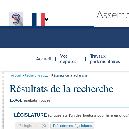
Assemb
Accèder à
la page
Vos
Travaux
Accueil
d'accueil
députés
parlementaires
Vous
Accueil
Recherche sur...
Résultats de la recherche
êtes
Résultats de la recherche
Général
ici
CONNEX
TRAVA
CONNA
DÉC
:
153461
résultats trouvés
LÉGISLATURE
(Cliquez sur l'un des boutons pour faire un choix
17e législature (X)
Précédentes législatures