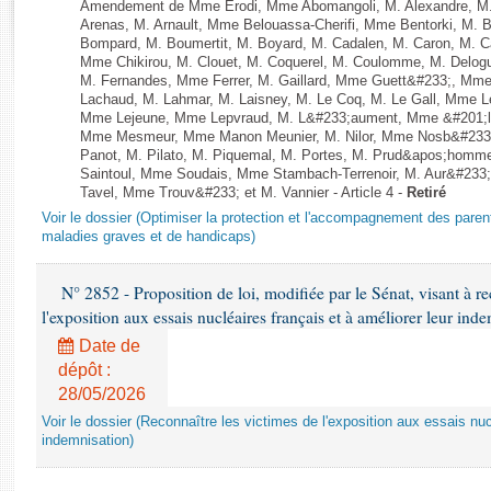
Rapports d'enquête
Amendement de Mme Erodi, Mme Abomangoli, M. Alexandre, M
Arenas, M. Arnault, Mme Belouassa-Cherifi, Mme Bentorki, M. Be
Rapports législatifs
Bompard, M. Boumertit, M. Boyard, M. Cadalen, M. Caron, M. C
Rapports sur l'application des lois
Mme Chikirou, M. Clouet, M. Coquerel, M. Coulomme, M. Delog
M. Fernandes, Mme Ferrer, M. Gaillard, Mme Guett&#233;, Mm
Baromètre de l’application des lois
Lachaud, M. Lahmar, M. Laisney, M. Le Coq, M. Le Gall, Mme L
Mme Lejeune, Mme Lepvraud, M. L&#233;aument, Mme &#201;li
Mme Mesmeur, Mme Manon Meunier, M. Nilor, Mme Nosb&#23
Dossiers législatifs
Panot, M. Pilato, M. Piquemal, M. Portes, M. Prud&apos;homme
Saintoul, Mme Soudais, Mme Stambach-Terrenoir, M. Aur&#233;
Budget et sécurité sociale
Tavel, Mme Trouv&#233; et M. Vannier - Article 4 -
Retiré
Questions écrites et orales
Voir le dossier (Optimiser la protection et l'accompagnement des paren
Comptes rendus des débats
maladies graves et de handicaps)
N° 2852 - Proposition de loi, modifiée par le Sénat, visant à re
l'exposition aux essais nucléaires français et à améliorer leur ind
Date de
dépôt :
28/05/2026
Voir le dossier (Reconnaître les victimes de l'exposition aux essais nuc
indemnisation)