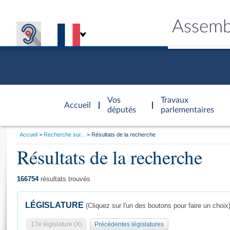
Assemb
Accèder à
la page
Vos
Travaux
Accueil
d'accueil
députés
parlementaires
Vous
Accueil
Recherche sur...
Résultats de la recherche
êtes
Résultats de la recherche
Général
ici
CONNEX
TRAVA
CONNA
DÉC
:
166754
résultats trouvés
LÉGISLATURE
(Cliquez sur l'un des boutons pour faire un choix
17e législature (X)
Précédentes législatures