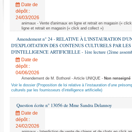
Rapports d'enquête
Date de
Rapports législatifs
dépôt :
Rapports sur l'application des lois
24/03/2026
Baromètre de l’application des lois
animaux - Vente d'animaux en ligne et retrait en magasin (« click
ligne et retrait en magasin (« click and collect »)
Amendement n° 24 - RELATIVE À L'INSTAURATION D'
Dossiers législatifs
D'EXPLOITATION DES CONTENUS CULTURELS PAR LES
Budget et sécurité sociale
D'INTELLIGENCE ARTIFICIELLE - 1ère lecture (2ème assemblé
Questions écrites et orales
Date de
Comptes rendus des débats
dépôt :
04/06/2026
Amendement de M. Bothorel - Article UNIQUE -
Non renseigné
Voir le dossier (Proposition de loi relative à l’instauration d’une présom
culturels par les fournisseurs d’intelligence artificielle)
Question écrite n° 13056 de Mme Sandra Delannoy
Date de
dépôt :
24/02/2026
animaux - Interdiction de vente de chiens et de chats en click and