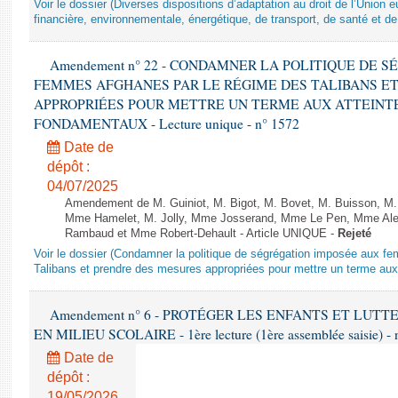
Voir le dossier (Diverses dispositions d’adaptation au droit de l’Unio
financière, environnementale, énergétique, de transport, de santé et de
Amendement n° 22 - CONDAMNER LA POLITIQUE DE 
FEMMES AFGHANES PAR LE RÉGIME DES TALIBANS E
APPROPRIÉES POUR METTRE UN TERME AUX ATTEINTE
FONDAMENTAUX - Lecture unique - n° 1572
Date de
dépôt :
04/07/2025
Amendement de M. Guiniot, M. Bigot, M. Bovet, M. Buisson, M.
Mme Hamelet, M. Jolly, Mme Josserand, Mme Le Pen, Mme Alex
Rambaud et Mme Robert-Dehault - Article UNIQUE -
Rejeté
Voir le dossier (Condamner la politique de ségrégation imposée aux f
Talibans et prendre des mesures appropriées pour mettre un terme aux 
Amendement n° 6 - PROTÉGER LES ENFANTS ET LUT
EN MILIEU SCOLAIRE - 1ère lecture (1ère assemblée saisie) - 
Date de
dépôt :
19/05/2026