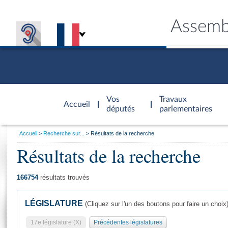
Assemb
Accèder à
la page
Vos
Travaux
Accueil
d'accueil
députés
parlementaires
Vous
Accueil
Recherche sur...
Résultats de la recherche
êtes
Résultats de la recherche
Général
ici
CONNEX
TRAVA
CONNA
DÉC
:
166754
résultats trouvés
LÉGISLATURE
(Cliquez sur l'un des boutons pour faire un choix
17e législature (X)
Précédentes législatures