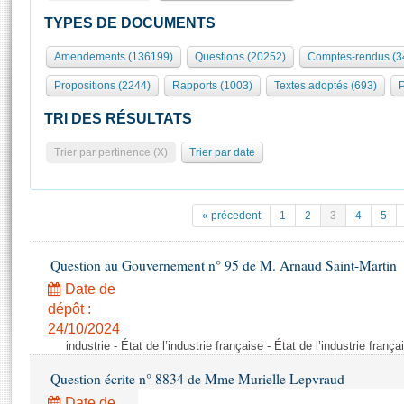
S'id
Présidence
Séance publique
Rôle et pouvoirs de l'Assemblée
Visiter l'Assemblée
TYPES DE DOCUMENTS
Fiches « Connaissance de l’Assemblée »
577 députés
Commissions et autres organes
Visite virtuelle du palais Bourbon
Amendements (136199)
Questions (20252)
Comptes-rendus (3
Organisation de l'Assemblée
Groupes politiques
Europe et International
Assister à une séance
Mot
Propositions (2244)
Rapports (1003)
Textes adoptés (693)
P
Présidence
Conférence des Présidents
Bureau
Collège des Ques
Élections législatives
Contrôle et évaluation
Accès des chercheurs à l’Assemblée
TRI DES RÉSULTATS
Congrès
Les évènements
S'inscrire
Trier par pertinence (X)
Trier par date
Pétitions
Statistiques et chiffres clés
Transparence et déontologie
Vous n'ave
Patrimoine
E
Documents de référence
« précedent
1
2
3
4
5
La Bibliothèque
( Constitution | Règlement de l'Assemblée ... )
Documents parlementaires
Les archives
Question au Gouvernement n° 95 de M. Arnaud Saint-Martin
Projets de loi
Contacts et plan d'accès
Date de
Propositions de loi
Histoire
Photos libres de droit
dépôt :
Amendements
Juniors
24/10/2024
Textes adoptés
industrie - État de l’industrie française - État de l’industrie frança
Anciennes législatures
Question écrite n° 8834 de Mme Murielle Lepvraud
Liens vers les sites publics
Rapports d'information
Date de