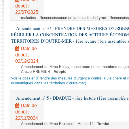
Rapports d'enquête
dépôt :
Rapports législatifs
22/07/2025
Rapports sur l'application des lois
maladies - Reconnaissance de la maladie de Lyme - Reconnais
Baromètre de l’application des lois
Amendement n° 37 - PRENDRE DES MESURES D’URGE
RÉGULER LA CONCENTRATION DES ACTEURS ÉCONOM
Dossiers législatifs
TERRITOIRES D’OUTRE-MER - 1ère lecture (1ère assemblée sai
Budget et sécurité sociale
Date de
Questions écrites et orales
dépôt :
02/12/2024
Comptes rendus des débats
Amendement de Mme Bellay, rapporteure et les membres du grou
Article PREMIER -
Adopté
Voir le dossier (Prendre des mesures d’urgence contre la vie chère et r
économiques dans les territoires d’outre-mer)
Amendement n° 5 - DDADUE - 1ère lecture (1ère assemblée sai
Date de
dépôt :
22/11/2024
Amendement de Mme Brulebois - Article 14 -
Tombé