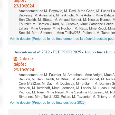
dépôt :
23/10/2024
Amendement de M. Peytavie, M. Davi, Mme Garin, M. Lucas-L
Duplessy, M. Amirshahi, Mme Arrighi, Mme Autain, Mme Balage 
Ben Cheikh, M. Biteau, M. Arnaud Bonnet, M. Nicolas Bonnet, 
Fournier, M. Damien Girard, M. Gustave, Mme Catherine Hervieu
Lahais, Mme Ozenne, Mme Pochon, M. Raux, Mme Regol, Mme
Sebaihi, Mme Simonnet, Mme Taill&#233;-Polian et M. Tavernier 
Voir le dossier (Projet de loi de financement de la sécurité sociale pou
Amendement n° 2312 - PLF POUR 2025 - 1ère lecture (1ère as
Date de
dépôt :
29/10/2024
Amendement de M. Fournier, M. Amirshahi, Mme Arrighi, Mme A
Belluco, M. Ben Cheikh, M. Biteau, M. Arnaud Bonnet, M. Nicol
Corbi&#232;re, M. Davi, M. Duplessy, Mme Garin, M. Damien G
Hervieu, M. Iordanoff, Mme Laernoes, M. Lahais, M. Lucas-Lu
Pochon, M. Raux, Mme Regol, Mme Sandrine Rousseau, M. Ru
Simonnet, Mme Taill&#233;-Polian, M. Tavernier, M. Thierry et M
Voir le dossier (Projet de loi de finances pour 2025)