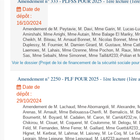
Amendement n° 333 - PLFSS POUR 2025 - 1ère lecture (1ère a
Date de
dépôt :
16/10/2024
Amendement de M. Peytavie, M. Davi, Mme Garin, M. Lucas-L
Amirshahi, Mme Arrighi, Mme Autain, Mme Balage El Mariky, 
Cheikh, M. Biteau, M. Arnaud Bonnet, M. Nicolas Bonnet, Mme C
Duplessy, M. Fournier, M. Damien Girard, M. Gustave, Mme Cath
Laernoes, M. Lahais, Mme Ozenne, Mme Pochon, M. Raux, Mme 
Sas, Mme Sebaihi, Mme Simonnet, Mme Taill&#233;-Polian et M. 
Voir le dossier (Projet de loi de financement de la sécurité sociale pou
Amendement n° 2250 - PLF POUR 2025 - 1ère lecture (1ère as
Date de
dépôt :
29/10/2024
Amendement de M. Lachaud, Mme Abomangoli, M. Alexandre, 
Arenas, M. Arnault, Mme Belouassa-Cherifi, M. Bernalicis, M. 
Boumertit, M. Boyard, M. Cadalen, M. Caron, M. Carri&#232;re
Chikirou, M. Clouet, M. Coquerel, M. Coulomme, M. Delogu, M
Feld, M. Fernandes, Mme Ferrer, M. Gaillard, Mme Guett&#23
Hignet, M. Kerbrat, M. Lahmar, M. Laisney, M. Le Coq, M. Le 
Legrain, Mme Lejeune, Mme Lepvraud, M. L&#233;aument, Mme