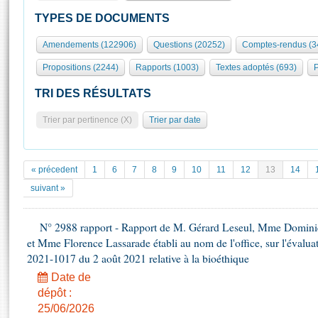
S'id
Présidence
Séance publique
Rôle et pouvoirs de l'Assemblée
Visiter l'Assemblée
TYPES DE DOCUMENTS
Fiches « Connaissance de l’Assemblée »
577 députés
Commissions et autres organes
Visite virtuelle du palais Bourbon
Amendements (122906)
Questions (20252)
Comptes-rendus (3
Organisation de l'Assemblée
Groupes politiques
Europe et International
Assister à une séance
Mot
Propositions (2244)
Rapports (1003)
Textes adoptés (693)
P
Présidence
Conférence des Présidents
Bureau
Collège des Ques
Élections législatives
Contrôle et évaluation
Accès des chercheurs à l’Assemblée
TRI DES RÉSULTATS
Congrès
Les évènements
S'inscrire
Trier par pertinence (X)
Trier par date
Pétitions
Statistiques et chiffres clés
Transparence et déontologie
Vous n'ave
Patrimoine
E
Documents de référence
« précedent
1
6
7
8
9
10
11
12
13
14
La Bibliothèque
( Constitution | Règlement de l'Assemblée ... )
Documents parlementaires
suivant »
Les archives
Projets de loi
Contacts et plan d'accès
N° 2988 rapport - Rapport de M. Gérard Leseul, Mme Domini
Propositions de loi
Histoire
et Mme Florence Lassarade établi au nom de l'office, sur l'évaluati
Photos libres de droit
Amendements
Juniors
2021-1017 du 2 août 2021 relative à la bioéthique
Textes adoptés
Anciennes législatures
Date de
dépôt :
Liens vers les sites publics
Rapports d'information
25/06/2026