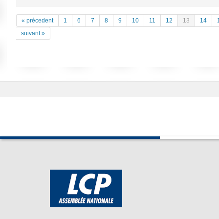
« précedent
1
6
7
8
9
10
11
12
13
14
suivant »