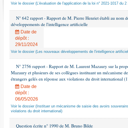
Rapports d'enquête
Voir le dossier (L'évaluation de l'application de la loi n° 2021-1017 du 2
Rapports législatifs
Rapports sur l'application des lois
N° 642 rapport - Rapport de M. Pierre Henriet établi au nom de
Baromètre de l’application des lois
développements de l'intelligence artificielle
Date de
dépôt :
Dossiers législatifs
29/11/2024
Budget et sécurité sociale
Voir le dossier (Les nouveaux développements de l'intelligence artificiel
Questions écrites et orales
Comptes rendus des débats
N° 2756 rapport - Rapport de M. Laurent Mazaury sur la propo
Mazaury et plusieurs de ses collègues instituant un mécanisme de 
étrangers gelés en réponse aux violations du droit international (
Date de
dépôt :
06/05/2026
Voir le dossier (Instituer un mécanisme de saisie des avoirs souverai
violations du droit international)
Question écrite n° 1990 de M. Bruno Bilde