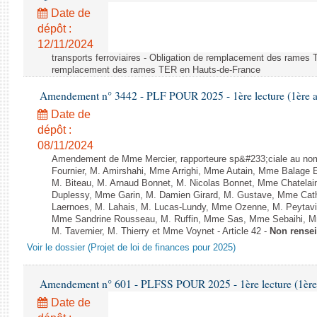
Date de
dépôt :
12/11/2024
transports ferroviaires - Obligation de remplacement des rames 
remplacement des rames TER en Hauts-de-France
Amendement n° 3442 - PLF POUR 2025 - 1ère lecture (1ère as
Date de
dépôt :
08/11/2024
Amendement de Mme Mercier, rapporteure sp&#233;ciale au nom
Fournier, M. Amirshahi, Mme Arrighi, Mme Autain, Mme Balage 
M. Biteau, M. Arnaud Bonnet, M. Nicolas Bonnet, Mme Chatelain
Duplessy, Mme Garin, M. Damien Girard, M. Gustave, Mme Cath
Laernoes, M. Lahais, M. Lucas-Lundy, Mme Ozenne, M. Peyta
Mme Sandrine Rousseau, M. Ruffin, Mme Sas, Mme Sebaihi, Mm
M. Tavernier, M. Thierry et Mme Voynet - Article 42 -
Non rense
Voir le dossier (Projet de loi de finances pour 2025)
Amendement n° 601 - PLFSS POUR 2025 - 1ère lecture (1ère a
Date de