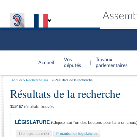
Assemb
Accèder à
la page
Vos
Travaux
Accueil
d'accueil
députés
parlementaires
Vous
Accueil
Recherche sur...
Résultats de la recherche
êtes
Résultats de la recherche
Général
ici
CONNEX
TRAVA
CONNA
DÉC
:
153467
résultats trouvés
LÉGISLATURE
(Cliquez sur l'un des boutons pour faire un choix
17e législature (X)
Précédentes législatures