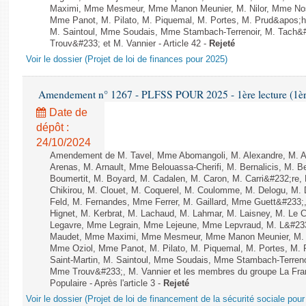
Maximi, Mme Mesmeur, Mme Manon Meunier, M. Nilor, Mme N
Mme Panot, M. Pilato, M. Piquemal, M. Portes, M. Prud&apos;h
M. Saintoul, Mme Soudais, Mme Stambach-Terrenoir, M. Tach&
Trouv&#233; et M. Vannier - Article 42 -
Rejeté
Voir le dossier (Projet de loi de finances pour 2025)
Amendement n° 1267 - PLFSS POUR 2025 - 1ère lecture (1ère 
Date de
dépôt :
24/10/2024
Amendement de M. Tavel, Mme Abomangoli, M. Alexandre, M. 
Arenas, M. Arnault, Mme Belouassa-Cherifi, M. Bernalicis, M. 
Boumertit, M. Boyard, M. Cadalen, M. Caron, M. Carri&#232;re
Chikirou, M. Clouet, M. Coquerel, M. Coulomme, M. Delogu, M
Feld, M. Fernandes, Mme Ferrer, M. Gaillard, Mme Guett&#23
Hignet, M. Kerbrat, M. Lachaud, M. Lahmar, M. Laisney, M. Le 
Legavre, Mme Legrain, Mme Lejeune, Mme Lepvraud, M. L&#233
Maudet, Mme Maximi, Mme Mesmeur, Mme Manon Meunier, M. 
Mme Oziol, Mme Panot, M. Pilato, M. Piquemal, M. Portes, M
Saint-Martin, M. Saintoul, Mme Soudais, Mme Stambach-Terreno
Mme Trouv&#233;, M. Vannier et les membres du groupe La Fra
Populaire - Après l'article 3 -
Rejeté
Voir le dossier (Projet de loi de financement de la sécurité sociale pou