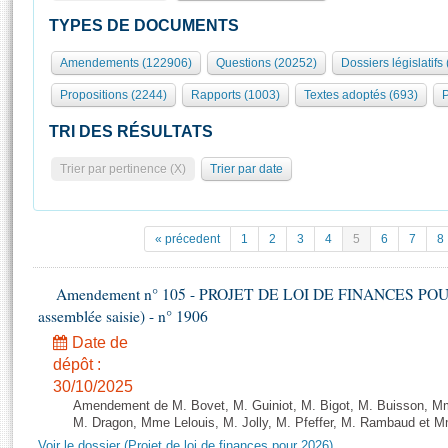
S'id
Présidence
Séance publique
Rôle et pouvoirs de l'Assemblée
Visiter l'Assemblée
TYPES DE DOCUMENTS
Fiches « Connaissance de l’Assemblée »
577 députés
Commissions et autres organes
Visite virtuelle du palais Bourbon
Amendements (122906)
Questions (20252)
Dossiers législatifs
Organisation de l'Assemblée
Groupes politiques
Europe et International
Assister à une séance
Mot
Propositions (2244)
Rapports (1003)
Textes adoptés (693)
P
Présidence
Conférence des Présidents
Bureau
Collège des Ques
Élections législatives
Contrôle et évaluation
Accès des chercheurs à l’Assemblée
TRI DES RÉSULTATS
Congrès
Les évènements
S'inscrire
Trier par pertinence (X)
Trier par date
Pétitions
Statistiques et chiffres clés
Transparence et déontologie
Vous n'ave
Patrimoine
E
Documents de référence
« précedent
1
2
3
4
5
6
7
8
La Bibliothèque
( Constitution | Règlement de l'Assemblée ... )
Documents parlementaires
Les archives
Amendement n° 105 - PROJET DE LOI DE FINANCES POUR 20
Projets de loi
Contacts et plan d'accès
assemblée saisie) - n° 1906
Propositions de loi
Histoire
Photos libres de droit
Date de
Amendements
Juniors
dépôt :
Textes adoptés
30/10/2025
Anciennes législatures
Amendement de M. Bovet, M. Guiniot, M. Bigot, M. Buisson, Mm
Liens vers les sites publics
M. Dragon, Mme Lelouis, M. Jolly, M. Pfeffer, M. Rambaud et Mm
Rapports d'information
Voir le dossier (Projet de loi de finances pour 2026)