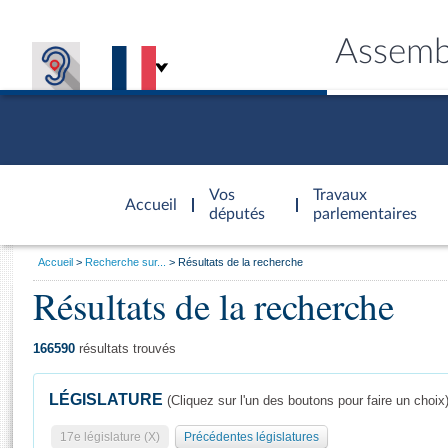
Assemb
Accèder à
la page
Vos
Travaux
Accueil
d'accueil
députés
parlementaires
Vous
Accueil
Recherche sur...
Résultats de la recherche
êtes
Résultats de la recherche
Général
ici
CONNEX
TRAVA
CONNA
DÉC
:
166590
résultats trouvés
LÉGISLATURE
(Cliquez sur l'un des boutons pour faire un choix
17e législature (X)
Précédentes législatures