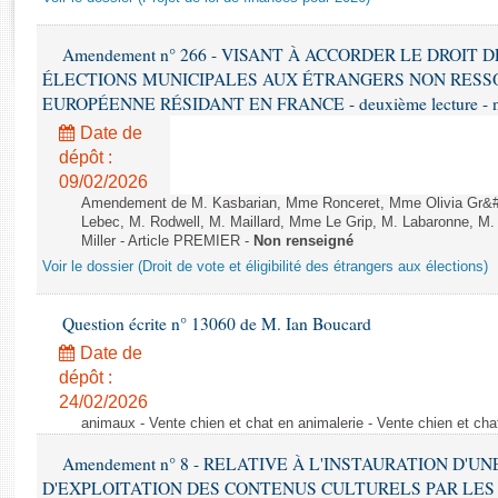
Rapports d'enquête
Rapports législatifs
Amendement n° 266 - VISANT À ACCORDER LE DROIT D
Rapports sur l'application des lois
ÉLECTIONS MUNICIPALES AUX ÉTRANGERS NON RESSO
Baromètre de l’application des lois
EUROPÉENNE RÉSIDANT EN FRANCE - deuxième lecture - n
Date de
Dossiers législatifs
dépôt :
Budget et sécurité sociale
09/02/2026
Amendement de M. Kasbarian, Mme Ronceret, Mme Olivia Gr&#2
Questions écrites et orales
Lebec, M. Rodwell, M. Maillard, Mme Le Grip, M. Labaronne, 
Comptes rendus des débats
Miller - Article PREMIER -
Non renseigné
Voir le dossier (Droit de vote et éligibilité des étrangers aux élections)
Question écrite n° 13060 de M. Ian Boucard
Date de
dépôt :
24/02/2026
animaux - Vente chien et chat en animalerie - Vente chien et cha
Amendement n° 8 - RELATIVE À L'INSTAURATION D'
D'EXPLOITATION DES CONTENUS CULTURELS PAR LES