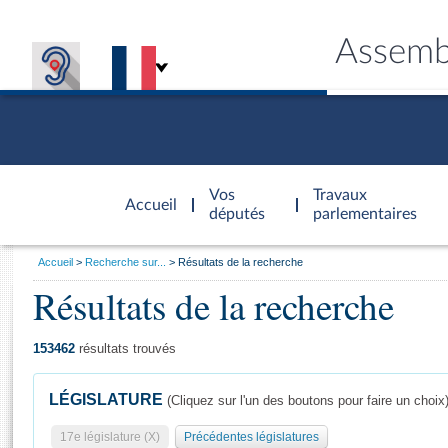
Assemb
Accèder à
la page
Vos
Travaux
Accueil
d'accueil
députés
parlementaires
Vous
Accueil
Recherche sur...
Résultats de la recherche
êtes
Résultats de la recherche
Général
ici
CONNEX
TRAVA
CONNA
DÉC
:
153462
résultats trouvés
LÉGISLATURE
(Cliquez sur l'un des boutons pour faire un choix
17e législature (X)
Précédentes législatures