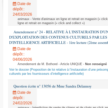
Rapports d'enquête
Date de
Rapports législatifs
dépôt :
Rapports sur l'application des lois
24/03/2026
Baromètre de l’application des lois
animaux - Vente d'animaux en ligne et retrait en magasin (« click
ligne et retrait en magasin (« click and collect »)
Amendement n° 24 - RELATIVE À L'INSTAURATION D'
Dossiers législatifs
D'EXPLOITATION DES CONTENUS CULTURELS PAR LES
Budget et sécurité sociale
D'INTELLIGENCE ARTIFICIELLE - 1ère lecture (2ème assemblé
Questions écrites et orales
Date de
Comptes rendus des débats
dépôt :
04/06/2026
Amendement de M. Bothorel - Article UNIQUE -
Non renseigné
Voir le dossier (Proposition de loi relative à l’instauration d’une présom
culturels par les fournisseurs d’intelligence artificielle)
Question écrite n° 13056 de Mme Sandra Delannoy
Date de
dépôt :
24/02/2026
animaux - Interdiction de vente de chiens et de chats en click and