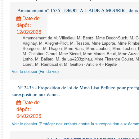
Amendement n° 1535 - DROIT À L'AIDE À MOURIR - deuxièm
Date de
dépôt :
12/02/2026
Amendement de M. Villedieu, M. Bentz, Mme Dogor-Such, M. G
Vaginay, M. Allegret-Pilot, M. Tesson, Mme Laporte, Mme Rimbe
Bourgeois, M. Dragon, Mme Ranc, Mme Joubert, Mme Lechon, M
M. Christian Girard, Mme Sicard, Mme Marais-Beuil, Mme Au
Lorho, M. Ballard, M. de L&#233;pinau, Mme Florence Goulet, 
Lioret, M. Rambaud et M. Guitton - Article 4 -
Rejeté
Voir le dossier (Fin de vie)
N° 2435 - Proposition de loi de Mme Lisa Belluco pour protége
surexposition aux écrans
Date de
dépôt :
04/02/2026
Voir le dossier (Protéger nos enfants contre la surexposition aux écran