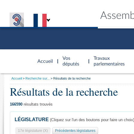
Assemb
Accèder à
la page
Vos
Travaux
Accueil
d'accueil
députés
parlementaires
Vous
Accueil
Recherche sur...
Résultats de la recherche
êtes
Résultats de la recherche
Général
ici
CONNEX
TRAVA
CONNA
DÉC
:
166590
résultats trouvés
LÉGISLATURE
(Cliquez sur l'un des boutons pour faire un choix
17e législature (X)
Précédentes législatures