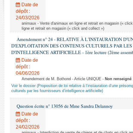
Rapports d'enquête
Date de
Rapports législatifs
dépôt :
Rapports sur l'application des lois
24/03/2026
Baromètre de l’application des lois
animaux - Vente d'animaux en ligne et retrait en magasin (« click
ligne et retrait en magasin (« click and collect »)
Amendement n° 24 - RELATIVE À L'INSTAURATION D'
Dossiers législatifs
D'EXPLOITATION DES CONTENUS CULTURELS PAR LES
Budget et sécurité sociale
D'INTELLIGENCE ARTIFICIELLE - 1ère lecture (2ème assemblé
Questions écrites et orales
Date de
Comptes rendus des débats
dépôt :
04/06/2026
Amendement de M. Bothorel - Article UNIQUE -
Non renseigné
Voir le dossier (Proposition de loi relative à l’instauration d’une présom
culturels par les fournisseurs d’intelligence artificielle)
Question écrite n° 13056 de Mme Sandra Delannoy
Date de
dépôt :
24/02/2026
animaux - Interdiction de vente de chiens et de chats en click and