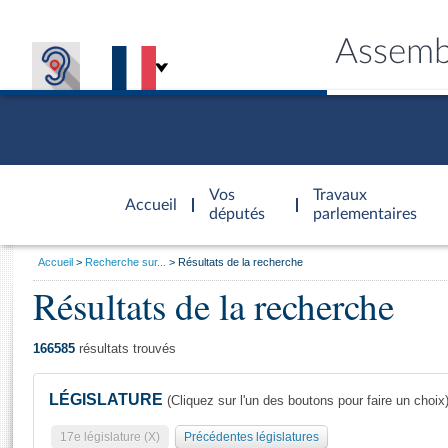
Assemb
Accèder à
la page
Vos
Travaux
Accueil
d'accueil
députés
parlementaires
Vous
Accueil
Recherche sur...
Résultats de la recherche
êtes
Résultats de la recherche
Général
ici
CONNEX
TRAVA
CONNA
DÉC
:
166585
résultats trouvés
LÉGISLATURE
(Cliquez sur l'un des boutons pour faire un choix
17e législature (X)
Précédentes législatures