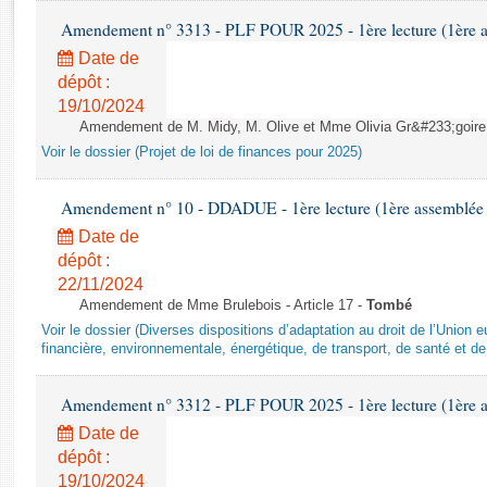
Rapports d'enquête
Amendement n° 3313 - PLF POUR 2025 - 1ère lecture (1ère as
Rapports législatifs
Date de
Rapports sur l'application des lois
dépôt :
Baromètre de l’application des lois
19/10/2024
Amendement de M. Midy, M. Olive et Mme Olivia Gr&#233;goire - 
Dossiers législatifs
Voir le dossier (Projet de loi de finances pour 2025)
Budget et sécurité sociale
Questions écrites et orales
Amendement n° 10 - DDADUE - 1ère lecture (1ère assemblée s
Comptes rendus des débats
Date de
dépôt :
22/11/2024
Amendement de Mme Brulebois - Article 17 -
Tombé
Voir le dossier (Diverses dispositions d’adaptation au droit de l’Unio
financière, environnementale, énergétique, de transport, de santé et de
Amendement n° 3312 - PLF POUR 2025 - 1ère lecture (1ère as
Date de
dépôt :
19/10/2024