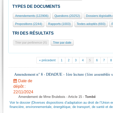
S'id
Présidence
Séance publique
Rôle et pouvoirs de l'Assemblée
Visiter l'Assemblée
TYPES DE DOCUMENTS
Fiches « Connaissance de l’Assemblée »
577 députés
Commissions et autres organes
Visite virtuelle du palais Bourbon
Amendements (122906)
Questions (20252)
Dossiers législatifs
Organisation de l'Assemblée
Groupes politiques
Europe et International
Assister à une séance
Mot
Propositions (2244)
Rapports (1003)
Textes adoptés (693)
P
Présidence
Conférence des Présidents
Bureau
Collège des Ques
Élections législatives
Contrôle et évaluation
Accès des chercheurs à l’Assemblée
TRI DES RÉSULTATS
Congrès
Les évènements
S'inscrire
Trier par pertinence (X)
Trier par date
Pétitions
Statistiques et chiffres clés
Transparence et déontologie
Vous n'ave
Patrimoine
E
Documents de référence
« précedent
1
2
3
4
5
6
7
8
La Bibliothèque
( Constitution | Règlement de l'Assemblée ... )
Documents parlementaires
Les archives
Amendement n° 8 - DDADUE - 1ère lecture (1ère assemblée sai
Projets de loi
Contacts et plan d'accès
Date de
Propositions de loi
Histoire
Photos libres de droit
dépôt :
Amendements
Juniors
22/11/2024
Textes adoptés
Amendement de Mme Brulebois - Article 15 -
Tombé
Anciennes législatures
Voir le dossier (Diverses dispositions d’adaptation au droit de l’Unio
Liens vers les sites publics
financière, environnementale, énergétique, de transport, de santé et de
Rapports d'information