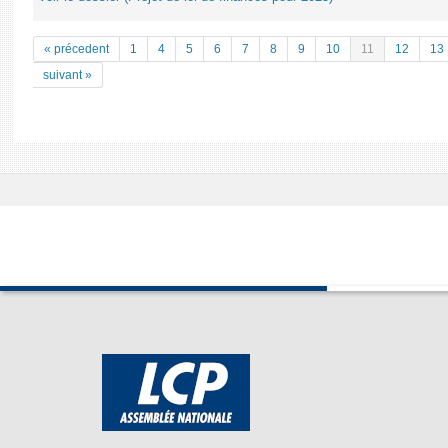
« précedent
1
4
5
6
7
8
9
10
11
12
13
suivant »