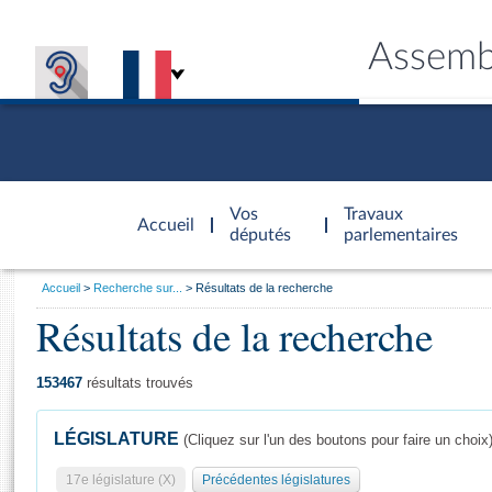
Assemb
Accèder à
la page
Vos
Travaux
Accueil
d'accueil
députés
parlementaires
Vous
Accueil
Recherche sur...
Résultats de la recherche
êtes
Résultats de la recherche
Général
ici
CONNEX
TRAVA
CONNA
DÉC
:
153467
résultats trouvés
LÉGISLATURE
(Cliquez sur l'un des boutons pour faire un choix
17e législature (X)
Précédentes législatures