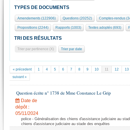
S'id
Présidence
Séance publique
Rôle et pouvoirs de l'Assemblée
Visiter l'Assemblée
TYPES DE DOCUMENTS
Fiches « Connaissance de l’Assemblée »
577 députés
Commissions et autres organes
Visite virtuelle du palais Bourbon
Amendements (122906)
Questions (20252)
Comptes-rendus (3
Organisation de l'Assemblée
Groupes politiques
Europe et International
Assister à une séance
Mot
Propositions (2244)
Rapports (1003)
Textes adoptés (693)
P
Présidence
Conférence des Présidents
Bureau
Collège des Ques
Élections législatives
Contrôle et évaluation
Accès des chercheurs à l’Assemblée
TRI DES RÉSULTATS
Congrès
Les évènements
S'inscrire
Trier par pertinence (X)
Trier par date
Pétitions
Statistiques et chiffres clés
Transparence et déontologie
Vous n'ave
Patrimoine
E
Documents de référence
« précedent
1
4
5
6
7
8
9
10
11
12
13
La Bibliothèque
( Constitution | Règlement de l'Assemblée ... )
Documents parlementaires
suivant »
Les archives
Projets de loi
Contacts et plan d'accès
Question écrite n° 1738 de Mme Constance Le Grip
Propositions de loi
Histoire
Photos libres de droit
Amendements
Date de
Juniors
dépôt :
Textes adoptés
Anciennes législatures
05/11/2024
police - Généralisation des chiens d'assistance judiciaire au st
Liens vers les sites publics
Rapports d'information
chiens d'assistance judiciaire au stade des enquêtes