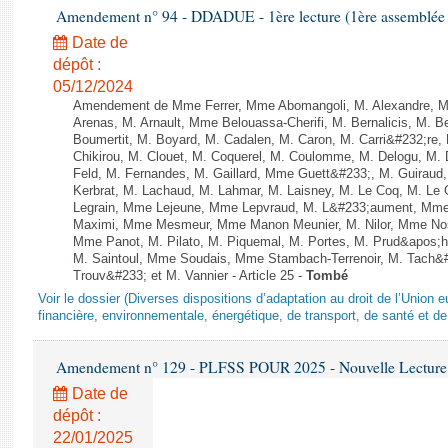
Amendement n° 94 - DDADUE - 1ère lecture (1ère assemblée s
Date de
dépôt :
05/12/2024
Amendement de Mme Ferrer, Mme Abomangoli, M. Alexandre, 
Arenas, M. Arnault, Mme Belouassa-Cherifi, M. Bernalicis, M. 
Boumertit, M. Boyard, M. Cadalen, M. Caron, M. Carri&#232;re
Chikirou, M. Clouet, M. Coquerel, M. Coulomme, M. Delogu, M
Feld, M. Fernandes, M. Gaillard, Mme Guett&#233;, M. Guira
Kerbrat, M. Lachaud, M. Lahmar, M. Laisney, M. Le Coq, M. Le
Legrain, Mme Lejeune, Mme Lepvraud, M. L&#233;aument, Mme
Maximi, Mme Mesmeur, Mme Manon Meunier, M. Nilor, Mme N
Mme Panot, M. Pilato, M. Piquemal, M. Portes, M. Prud&apos;h
M. Saintoul, Mme Soudais, Mme Stambach-Terrenoir, M. Tach&
Trouv&#233; et M. Vannier - Article 25 -
Tombé
Voir le dossier (Diverses dispositions d’adaptation au droit de l’Unio
financière, environnementale, énergétique, de transport, de santé et de
Amendement n° 129 - PLFSS POUR 2025 - Nouvelle Lecture 
Date de
dépôt :
22/01/2025