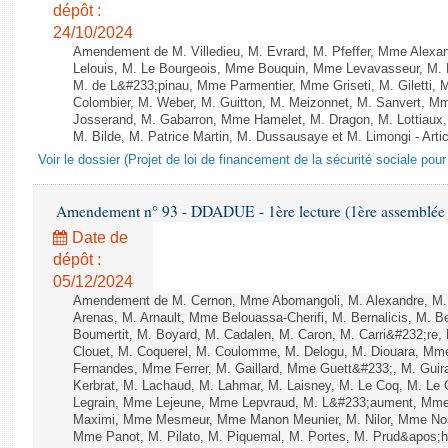
dépôt :
24/10/2024
Amendement de M. Villedieu, M. Evrard, M. Pfeffer, Mme Alex
Lelouis, M. Le Bourgeois, Mme Bouquin, Mme Levavasseur, M.
M. de L&#233;pinau, Mme Parmentier, Mme Griseti, M. Giletti
Colombier, M. Weber, M. Guitton, M. Meizonnet, M. Sanvert, 
Josserand, M. Gabarron, Mme Hamelet, M. Dragon, M. Lottiaux,
M. Bilde, M. Patrice Martin, M. Dussausaye et M. Limongi - Artic
Voir le dossier (Projet de loi de financement de la sécurité sociale pou
Amendement n° 93 - DDADUE - 1ère lecture (1ère assemblée s
Date de
dépôt :
05/12/2024
Amendement de M. Cernon, Mme Abomangoli, M. Alexandre, M
Arenas, M. Arnault, Mme Belouassa-Cherifi, M. Bernalicis, M. 
Boumertit, M. Boyard, M. Cadalen, M. Caron, M. Carri&#232;re
Clouet, M. Coquerel, M. Coulomme, M. Delogu, M. Diouara, Mm
Fernandes, Mme Ferrer, M. Gaillard, Mme Guett&#233;, M. Gu
Kerbrat, M. Lachaud, M. Lahmar, M. Laisney, M. Le Coq, M. Le
Legrain, Mme Lejeune, Mme Lepvraud, M. L&#233;aument, Mme
Maximi, Mme Mesmeur, Mme Manon Meunier, M. Nilor, Mme N
Mme Panot, M. Pilato, M. Piquemal, M. Portes, M. Prud&apos;h