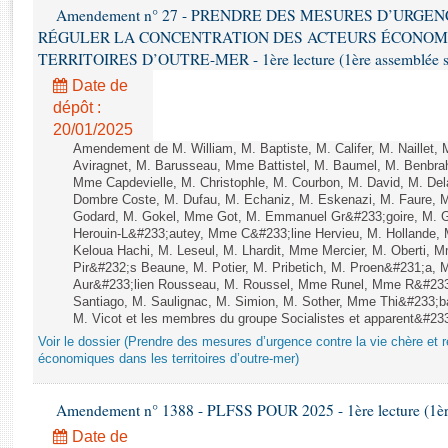
Rapports d'enquête
Amendement n° 27 - PRENDRE DES MESURES D’URGE
Rapports législatifs
RÉGULER LA CONCENTRATION DES ACTEURS ÉCONOM
Rapports sur l'application des lois
TERRITOIRES D’OUTRE-MER - 1ère lecture (1ère assemblée sai
Baromètre de l’application des lois
Date de
dépôt :
20/01/2025
Dossiers législatifs
Amendement de M. William, M. Baptiste, M. Califer, M. Naillet
Budget et sécurité sociale
Aviragnet, M. Barusseau, Mme Battistel, M. Baumel, M. Benbrah
Mme Capdevielle, M. Christophle, M. Courbon, M. David, M. De
Questions écrites et orales
Dombre Coste, M. Dufau, M. Echaniz, M. Eskenazi, M. Faure,
Comptes rendus des débats
Godard, M. Gokel, Mme Got, M. Emmanuel Gr&#233;goire, M. 
Herouin-L&#233;autey, Mme C&#233;line Hervieu, M. Hollande
Keloua Hachi, M. Leseul, M. Lhardit, Mme Mercier, M. Oberti,
Pir&#232;s Beaune, M. Potier, M. Pribetich, M. Proen&#231;a
Aur&#233;lien Rousseau, M. Roussel, Mme Runel, Mme R&#233;
Santiago, M. Saulignac, M. Simion, M. Sother, Mme Thi&#233;b
M. Vicot et les membres du groupe Socialistes et apparent&#233;
Voir le dossier (Prendre des mesures d’urgence contre la vie chère et r
économiques dans les territoires d’outre-mer)
Amendement n° 1388 - PLFSS POUR 2025 - 1ère lecture (1ère 
Date de