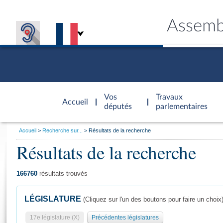
Assemb
Accèder à
la page
Vos
Travaux
Accueil
d'accueil
députés
parlementaires
Vous
Accueil
Recherche sur...
Résultats de la recherche
êtes
Résultats de la recherche
Général
ici
CONNEX
TRAVA
CONNA
DÉC
:
166760
résultats trouvés
LÉGISLATURE
(Cliquez sur l'un des boutons pour faire un choix
17e législature (X)
Précédentes législatures