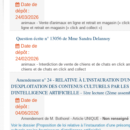
Rapports d'enquête
Date de
Rapports législatifs
dépôt :
Rapports sur l'application des lois
24/03/2026
Baromètre de l’application des lois
animaux - Vente d'animaux en ligne et retrait en magasin (« click
ligne et retrait en magasin (« click and collect »)
Question écrite n° 13056 de Mme Sandra Delannoy
Dossiers législatifs
Date de
Budget et sécurité sociale
dépôt :
Questions écrites et orales
24/02/2026
Comptes rendus des débats
animaux - Interdiction de vente de chiens et de chats en click and
chiens et de chats en click and collect
Amendement n° 24 - RELATIVE À L'INSTAURATION D'
D'EXPLOITATION DES CONTENUS CULTURELS PAR LES
D'INTELLIGENCE ARTIFICIELLE - 1ère lecture (2ème assemblé
Date de
dépôt :
04/06/2026
Amendement de M. Bothorel - Article UNIQUE -
Non renseigné
Voir le dossier (Proposition de loi relative à l’instauration d’une présom