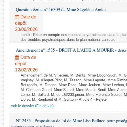
Question écrite n° 16309 de Mme Ségolène Amiot
Date de
dépôt :
23/06/2026
santé - Prise en compte des troubles psychiatriques dans le plan
des troubles psychiatriques dans le plan national canicule
Amendement n° 1535 - DROIT À L'AIDE À MOURIR - deuxièm
Date de
dépôt :
12/02/2026
Amendement de M. Villedieu, M. Bentz, Mme Dogor-Such, M. G
Vaginay, M. Allegret-Pilot, M. Tesson, Mme Laporte, Mme Rimbe
Bourgeois, M. Dragon, Mme Ranc, Mme Joubert, Mme Lechon, M
M. Christian Girard, Mme Sicard, Mme Marais-Beuil, Mme Au
Lorho, M. Ballard, M. de L&#233;pinau, Mme Florence Goulet, 
Lioret, M. Rambaud et M. Guitton - Article 4 -
Rejeté
Voir le dossier (Fin de vie)
N° 2435 - Proposition de loi de Mme Lisa Belluco pour protége
surexposition aux écrans