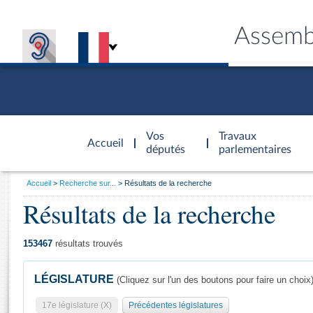
Assemb
Accèder à
la page
Vos
Travaux
Accueil
d'accueil
députés
parlementaires
Vous
Accueil
Recherche sur...
Résultats de la recherche
êtes
Résultats de la recherche
Général
ici
CONNEX
TRAVA
CONNA
DÉC
:
153467
résultats trouvés
LÉGISLATURE
(Cliquez sur l'un des boutons pour faire un choix
17e législature (X)
Précédentes législatures