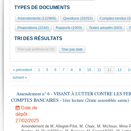
S'id
Présidence
Séance publique
Rôle et pouvoirs de l'Assemblée
Visiter l'Assemblée
TYPES DE DOCUMENTS
Fiches « Connaissance de l’Assemblée »
577 députés
Commissions et autres organes
Visite virtuelle du palais Bourbon
Amendements (122906)
Questions (20252)
Comptes-rendus (3
Organisation de l'Assemblée
Groupes politiques
Europe et International
Assister à une séance
Mot
Propositions (2244)
Rapports (1003)
Textes adoptés (693)
P
Présidence
Conférence des Présidents
Bureau
Collège des Ques
Élections législatives
Contrôle et évaluation
Accès des chercheurs à l’Assemblée
TRI DES RÉSULTATS
Congrès
Les évènements
S'inscrire
Trier par pertinence (X)
Trier par date
Pétitions
Statistiques et chiffres clés
Transparence et déontologie
Vous n'ave
Patrimoine
E
Documents de référence
« précedent
1
5
6
7
8
9
10
11
12
13
1
La Bibliothèque
( Constitution | Règlement de l'Assemblée ... )
Documents parlementaires
suivant »
Les archives
Projets de loi
Contacts et plan d'accès
Amendement n° 6 - VISANT À LUTTER CONTRE LES 
Propositions de loi
Histoire
COMPTES BANCAIRES - 1ère lecture (2ème assemblée saisie) -
Photos libres de droit
Amendements
Juniors
Date de
Textes adoptés
Anciennes législatures
dépôt :
27/02/2025
Liens vers les sites publics
Rapports d'information
Amendement de M. Allegret-Pilot, M. Chaix, M. Michoux, Mme