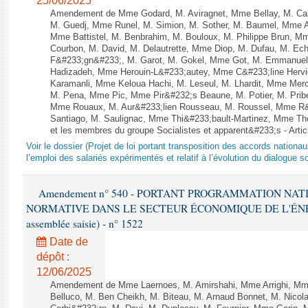
25/06/2025
Amendement de Mme Godard, M. Aviragnet, Mme Bellay, M. Cal
M. Guedj, Mme Runel, M. Simion, M. Sother, M. Baumel, Mme A
Mme Battistel, M. Benbrahim, M. Bouloux, M. Philippe Brun, Mm
Courbon, M. David, M. Delautrette, Mme Diop, M. Dufau, M. Ech
F&#233;gn&#233;, M. Garot, M. Gokel, Mme Got, M. Emmanuel
Hadizadeh, Mme Herouin-L&#233;autey, Mme C&#233;line Herv
Karamanli, Mme Keloua Hachi, M. Leseul, M. Lhardit, Mme Mercie
M. Pena, Mme Pic, Mme Pir&#232;s Beaune, M. Potier, M. Prib
Mme Rouaux, M. Aur&#233;lien Rousseau, M. Roussel, Mme R&
Santiago, M. Saulignac, Mme Thi&#233;bault-Martinez, Mme Thom
et les membres du groupe Socialistes et apparent&#233;s - Artic
Voir le dossier (Projet de loi portant transposition des accords nationa
l’emploi des salariés expérimentés et relatif à l’évolution du dialogue so
Amendement n° 540 - PORTANT PROGRAMMATION NAT
NORMATIVE DANS LE SECTEUR ÉCONOMIQUE DE L'ÉNERGIE
assemblée saisie) - n° 1522
Date de
dépôt :
12/06/2025
Amendement de Mme Laernoes, M. Amirshahi, Mme Arrighi, Mm
Belluco, M. Ben Cheikh, M. Biteau, M. Arnaud Bonnet, M. Nicol