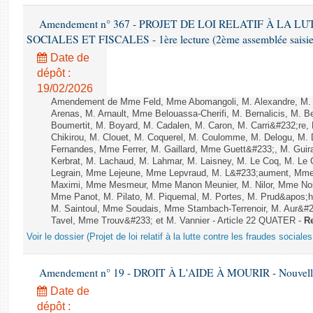
Amendement n° 367 - PROJET DE LOI RELATIF À LA 
SOCIALES ET FISCALES - 1ère lecture (2ème assemblée saisie)
Date de
dépôt :
19/02/2026
Amendement de Mme Feld, Mme Abomangoli, M. Alexandre, M.
Arenas, M. Arnault, Mme Belouassa-Cherifi, M. Bernalicis, M. 
Boumertit, M. Boyard, M. Cadalen, M. Caron, M. Carri&#232;re
Chikirou, M. Clouet, M. Coquerel, M. Coulomme, M. Delogu, M.
Fernandes, Mme Ferrer, M. Gaillard, Mme Guett&#233;, M. Gu
Kerbrat, M. Lachaud, M. Lahmar, M. Laisney, M. Le Coq, M. Le
Legrain, Mme Lejeune, Mme Lepvraud, M. L&#233;aument, Mme
Maximi, Mme Mesmeur, Mme Manon Meunier, M. Nilor, Mme N
Mme Panot, M. Pilato, M. Piquemal, M. Portes, M. Prud&apos;h
M. Saintoul, Mme Soudais, Mme Stambach-Terrenoir, M. Aur&#2
Tavel, Mme Trouv&#233; et M. Vannier - Article 22 QUATER -
Re
Voir le dossier (Projet de loi relatif à la lutte contre les fraudes sociales
Amendement n° 19 - DROIT À L'AIDE À MOURIR - Nouvelle 
Date de
dépôt :