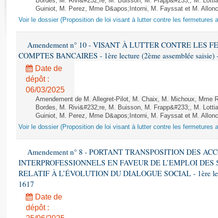
Bordes, M. Rivi&#232;re, M. Buisson, M. Frapp&#233;, M. Lotti
Rapports d'enquête
Guiniot, M. Perez, Mme D&apos;Intorni, M. Fayssat et M. Alloncle
Rapports législatifs
Voir le dossier (Proposition de loi visant à lutter contre les fermeture
Rapports sur l'application des lois
Baromètre de l’application des lois
Amendement n° 10 - VISANT À LUTTER CONTRE LES
COMPTES BANCAIRES - 1ère lecture (2ème assemblée saisie) -
Dossiers législatifs
Date de
dépôt :
Budget et sécurité sociale
06/03/2025
Questions écrites et orales
Amendement de M. Allegret-Pilot, M. Chaix, M. Michoux, Mme
Comptes rendus des débats
Bordes, M. Rivi&#232;re, M. Buisson, M. Frapp&#233;, M. Lotti
Guiniot, M. Perez, Mme D&apos;Intorni, M. Fayssat et M. Alloncle
Voir le dossier (Proposition de loi visant à lutter contre les fermeture
Amendement n° 8 - PORTANT TRANSPOSITION DES A
INTERPROFESSIONNELS EN FAVEUR DE L’EMPLOI DES
RELATIF À L’ÉVOLUTION DU DIALOGUE SOCIAL - 1ère lecture
1617
Date de
dépôt :