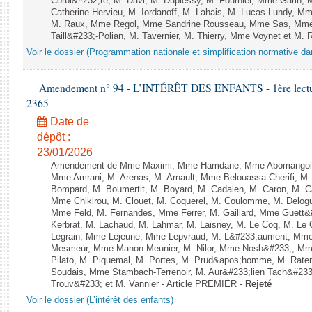
Corbi&#232;re, M. Davi, M. Duplessy, M. Fournier, Mme Garin,
Catherine Hervieu, M. Iordanoff, M. Lahais, M. Lucas-Lundy, 
M. Raux, Mme Regol, Mme Sandrine Rousseau, Mme Sas, Mme
Taill&#233;-Polian, M. Tavernier, M. Thierry, Mme Voynet et M. Ruf
Voir le dossier (Programmation nationale et simplification normative d
Amendement n° 94 - L’INTÉRÊT DES ENFANTS - 1ère lecture 
2365
Date de
dépôt :
23/01/2026
Amendement de Mme Maximi, Mme Hamdane, Mme Abomangoli, 
Mme Amrani, M. Arenas, M. Arnault, Mme Belouassa-Cherifi, M. 
Bompard, M. Boumertit, M. Boyard, M. Cadalen, M. Caron, M. C
Mme Chikirou, M. Clouet, M. Coquerel, M. Coulomme, M. Delog
Mme Feld, M. Fernandes, Mme Ferrer, M. Gaillard, Mme Guett&
Kerbrat, M. Lachaud, M. Lahmar, M. Laisney, M. Le Coq, M. Le
Legrain, Mme Lejeune, Mme Lepvraud, M. L&#233;aument, Mme
Mesmeur, Mme Manon Meunier, M. Nilor, Mme Nosb&#233;, Mm
Pilato, M. Piquemal, M. Portes, M. Prud&apos;homme, M. Raten
Soudais, Mme Stambach-Terrenoir, M. Aur&#233;lien Tach&#233
Trouv&#233; et M. Vannier - Article PREMIER -
Rejeté
Voir le dossier (L’intérêt des enfants)