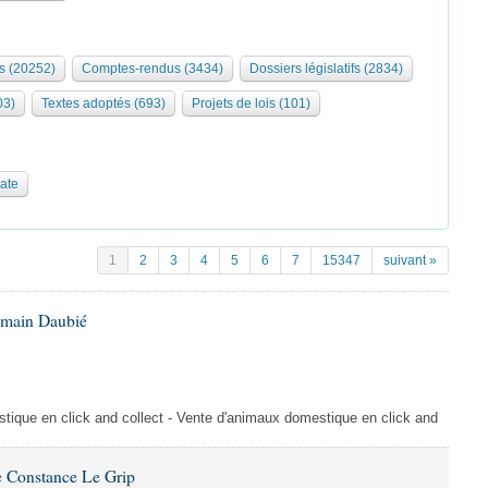
s (20252)
Comptes-rendus (3434)
Dossiers législatifs (2834)
03)
Textes adoptés (693)
Projets de lois (101)
date
1
2
3
4
5
6
7
15347
suivant »
omain Daubié
ique en click and collect - Vente d'animaux domestique en click and
 Constance Le Grip