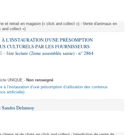
e et retrait en magasin (« click and collect ») - Vente d'animaux en
k and collect »)
VE À L'INSTAURATION D'UNE PRÉSOMPTION
US CULTURELS PAR LES FOURNISSEURS
re lecture (2ème assemblée saisie) - n° 2864
ticle UNIQUE -
Non renseigné
ive à l’instauration d’une présomption d’utilisation des contenus
ce artificielle)
e Sandra Delannoy
 chiens et de chats en click and collect - Interdiction de vente de