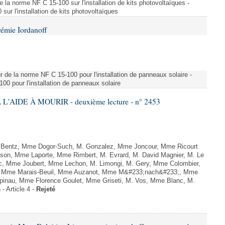
e la norme NF C 15-100 sur l'installation de kits photovoltaïques -
ur l'installation de kits photovoltaïques
rémie Iordanoff
ur de la norme NF C 15-100 pour l'installation de panneaux solaire -
00 pour l'installation de panneaux solaire
L'AIDE À MOURIR - deuxième lecture - n° 2453
. Bentz, Mme Dogor-Such, M. Gonzalez, Mme Joncour, Mme Ricourt
Tesson, Mme Laporte, Mme Rimbert, M. Evrard, M. David Magnier, M. Le
c, Mme Joubert, Mme Lechon, M. Limongi, M. Gery, Mme Colombier,
rd, Mme Marais-Beuil, Mme Auzanot, Mme M&#233;nach&#233;, Mme
;pinau, Mme Florence Goulet, Mme Griseti, M. Vos, Mme Blanc, M.
- Article 4 -
Rejeté