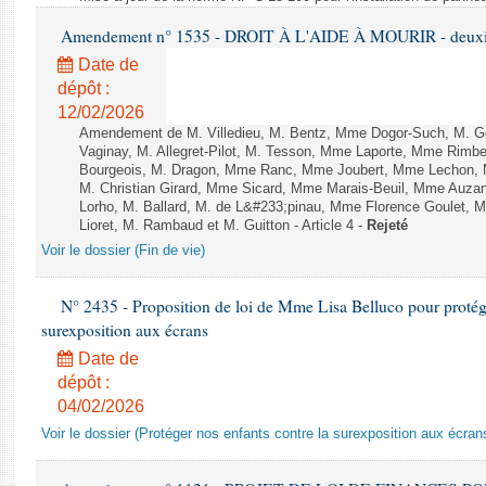
Amendement n° 1535 - DROIT À L'AIDE À MOURIR - deuxièm
Date de
dépôt :
12/02/2026
Amendement de M. Villedieu, M. Bentz, Mme Dogor-Such, M. G
Vaginay, M. Allegret-Pilot, M. Tesson, Mme Laporte, Mme Rimbe
Bourgeois, M. Dragon, Mme Ranc, Mme Joubert, Mme Lechon, M
M. Christian Girard, Mme Sicard, Mme Marais-Beuil, Mme Au
Lorho, M. Ballard, M. de L&#233;pinau, Mme Florence Goulet, 
Lioret, M. Rambaud et M. Guitton - Article 4 -
Rejeté
Voir le dossier (Fin de vie)
N° 2435 - Proposition de loi de Mme Lisa Belluco pour protége
surexposition aux écrans
Date de
dépôt :
04/02/2026
Voir le dossier (Protéger nos enfants contre la surexposition aux écran