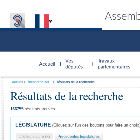
Assemb
Accèder à
la page
Vos
Travaux
Accueil
d'accueil
députés
parlementaires
Vous
Accueil
Recherche sur...
Résultats de la recherche
êtes
Résultats de la recherche
Général
ici
CONNEX
TRAVA
CONNA
DÉC
:
166755
résultats trouvés
LÉGISLATURE
(Cliquez sur l'un des boutons pour faire un choix
17e législature (X)
Précédentes législatures