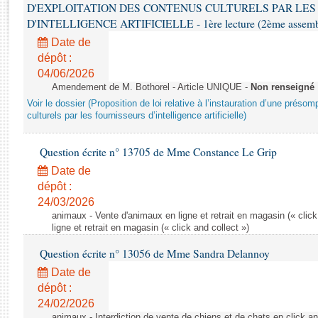
Rapports d'enquête
D'EXPLOITATION DES CONTENUS CULTURELS PAR LES
Rapports législatifs
D'INTELLIGENCE ARTIFICIELLE - 1ère lecture (2ème assemblé
Rapports sur l'application des lois
Date de
Baromètre de l’application des lois
dépôt :
04/06/2026
Amendement de M. Bothorel - Article UNIQUE -
Non renseigné
Dossiers législatifs
Voir le dossier (Proposition de loi relative à l’instauration d’une présom
Budget et sécurité sociale
culturels par les fournisseurs d’intelligence artificielle)
Questions écrites et orales
Question écrite n° 13705 de Mme Constance Le Grip
Comptes rendus des débats
Date de
dépôt :
24/03/2026
animaux - Vente d'animaux en ligne et retrait en magasin (« click
ligne et retrait en magasin (« click and collect »)
Question écrite n° 13056 de Mme Sandra Delannoy
Date de
dépôt :
24/02/2026
animaux - Interdiction de vente de chiens et de chats en click and