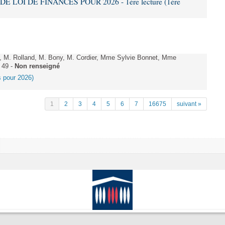
DE LOI DE FINANCES POUR 2026 - 1ère lecture (1ère
 M. Rolland, M. Bony, M. Cordier, Mme Sylvie Bonnet, Mme
 49 -
Non renseigné
es pour 2026)
1
2
3
4
5
6
7
16675
suivant »