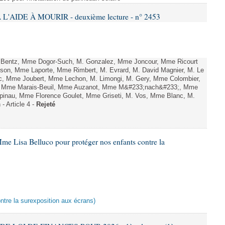
L'AIDE À MOURIR - deuxième lecture - n° 2453
. Bentz, Mme Dogor-Such, M. Gonzalez, Mme Joncour, Mme Ricourt
Tesson, Mme Laporte, Mme Rimbert, M. Evrard, M. David Magnier, M. Le
c, Mme Joubert, Mme Lechon, M. Limongi, M. Gery, Mme Colombier,
rd, Mme Marais-Beuil, Mme Auzanot, Mme M&#233;nach&#233;, Mme
;pinau, Mme Florence Goulet, Mme Griseti, M. Vos, Mme Blanc, M.
- Article 4 -
Rejeté
me Lisa Belluco pour protéger nos enfants contre la
ontre la surexposition aux écrans)