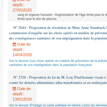
Rapports d'enquête
dépôt :
Rapports législatifs
27/05/2025
Rapports sur l'application des lois
sang et organes humains - Augmentation de l'âge limite pour le 
Baromètre de l’application des lois
limite pour le don de plasma
N° 2644 - Proposition de résolution de Mme Anne Stambach-Ter
commission d'enquête sur les choix opérés en matière de préventi
Dossiers législatifs
des conséquences sanitaires de son imprégnation dans la populati
Budget et sécurité sociale
Date de
Questions écrites et orales
dépôt :
Comptes rendus des débats
14/04/2026
Voir le dossier (Les choix opérés en matière de prévention de la poll
sanitaires de son imprégnation dans la population française)
N° 2326 - Proposition de loi de M. Loïc Prud'homme visant à pr
contre les denrées alimentaires ultra-transformées et en renforçant
Date de
dépôt :
13/01/2026
Voir le dossier (Protéger la santé publique en luttant contre les denrée