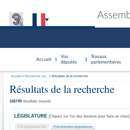
Assemb
Accèder à
la page
Vos
Travaux
Accueil
d'accueil
députés
parlementaires
Vous
Accueil
Recherche sur...
Résultats de la recherche
êtes
Résultats de la recherche
Général
ici
CONNEX
TRAVA
CONNA
DÉC
:
166749
résultats trouvés
LÉGISLATURE
(Cliquez sur l'un des boutons pour faire un choix
17e législature (X)
Précédentes législatures