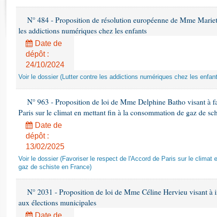
Rapports d'enquête
Rapports législatifs
N° 484 - Proposition de résolution européenne de Mme Marietta
Rapports sur l'application des lois
les addictions numériques chez les enfants
Baromètre de l’application des lois
Date de
dépôt :
24/10/2024
Dossiers législatifs
Voir le dossier (Lutter contre les addictions numériques chez les enfan
Budget et sécurité sociale
Questions écrites et orales
N° 963 - Proposition de loi de Mme Delphine Batho visant à fav
Comptes rendus des débats
Paris sur le climat en mettant fin à la consommation de gaz de sc
Date de
dépôt :
13/02/2025
Voir le dossier (Favoriser le respect de l'Accord de Paris sur le clima
gaz de schiste en France)
N° 2031 - Proposition de loi de Mme Céline Hervieu visant à ins
aux élections municipales
Date de