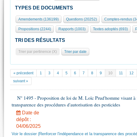
S'id
Présidence
Séance publique
Rôle et pouvoirs de l'Assemblée
Visiter l'Assemblée
TYPES DE DOCUMENTS
Fiches « Connaissance de l’Assemblée »
577 députés
Commissions et autres organes
Visite virtuelle du palais Bourbon
Amendements (136199)
Questions (20252)
Comptes-rendus (3
Organisation de l'Assemblée
Groupes politiques
Europe et International
Assister à une séance
Mot
Propositions (2244)
Rapports (1003)
Textes adoptés (693)
P
Présidence
Conférence des Présidents
Bureau
Collège des Ques
Élections législatives
Contrôle et évaluation
Accès des chercheurs à l’Assemblée
TRI DES RÉSULTATS
Congrès
Les évènements
S'inscrire
Trier par pertinence (X)
Trier par date
Pétitions
Statistiques et chiffres clés
Transparence et déontologie
Vous n'ave
Patrimoine
E
Documents de référence
« précedent
1
3
4
5
6
7
8
9
10
11
12
La Bibliothèque
( Constitution | Règlement de l'Assemblée ... )
Documents parlementaires
suivant »
Les archives
Projets de loi
Contacts et plan d'accès
N° 1495 - Proposition de loi de M. Loïc Prud'homme visant à r
Propositions de loi
Histoire
transparence des procédures d'autorisation des pesticides
Photos libres de droit
Amendements
Juniors
Date de
Textes adoptés
Anciennes législatures
dépôt :
04/06/2025
Liens vers les sites publics
Rapports d'information
Voir le dossier (Renforcer l'indépendance et la transparence des procéd