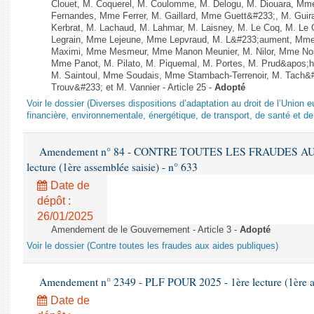
Clouet, M. Coquerel, M. Coulomme, M. Delogu, M. Diouara, Mm
Fernandes, Mme Ferrer, M. Gaillard, Mme Guett&#233;, M. Gu
Kerbrat, M. Lachaud, M. Lahmar, M. Laisney, M. Le Coq, M. Le
Legrain, Mme Lejeune, Mme Lepvraud, M. L&#233;aument, Mme
Maximi, Mme Mesmeur, Mme Manon Meunier, M. Nilor, Mme N
Mme Panot, M. Pilato, M. Piquemal, M. Portes, M. Prud&apos;h
M. Saintoul, Mme Soudais, Mme Stambach-Terrenoir, M. Tach&
Trouv&#233; et M. Vannier - Article 25 -
Adopté
Voir le dossier (Diverses dispositions d’adaptation au droit de l’Unio
financière, environnementale, énergétique, de transport, de santé et de
Amendement n° 84 - CONTRE TOUTES LES FRAUDES AU
lecture (1ère assemblée saisie) - n° 633
Date de
dépôt :
26/01/2025
Amendement de le Gouvernement - Article 3 -
Adopté
Voir le dossier (Contre toutes les fraudes aux aides publiques)
Amendement n° 2349 - PLF POUR 2025 - 1ère lecture (1ère as
Date de