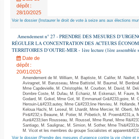
dépôt :
28/10/2025
Voir le dossier (Instaurer le droit de vote à seize ans aux élections mun
Amendement n° 27 - PRENDRE DES MESURES D’URGE
RÉGULER LA CONCENTRATION DES ACTEURS ÉCONOM
TERRITOIRES D’OUTRE-MER - 1ère lecture (1ère assemblée sai
Date de
dépôt :
20/01/2025
Amendement de M. William, M. Baptiste, M. Califer, M. Naillet
Aviragnet, M. Barusseau, Mme Battistel, M. Baumel, M. Benbrah
Mme Capdevielle, M. Christophle, M. Courbon, M. David, M. De
Dombre Coste, M. Dufau, M. Echaniz, M. Eskenazi, M. Faure,
Godard, M. Gokel, Mme Got, M. Emmanuel Gr&#233;goire, M. 
Herouin-L&#233;autey, Mme C&#233;line Hervieu, M. Hollande
Keloua Hachi, M. Leseul, M. Lhardit, Mme Mercier, M. Oberti,
Pir&#232;s Beaune, M. Potier, M. Pribetich, M. Proen&#231;a
Aur&#233;lien Rousseau, M. Roussel, Mme Runel, Mme R&#233;
Santiago, M. Saulignac, M. Simion, M. Sother, Mme Thi&#233;b
M. Vicot et les membres du groupe Socialistes et apparent&#233;
Voir le dossier (Prendre des mesures d’urgence contre la vie chère et r