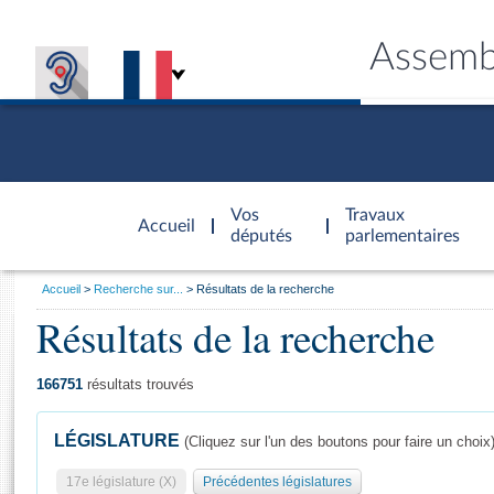
Assemb
Accèder à
la page
Vos
Travaux
Accueil
d'accueil
députés
parlementaires
Vous
Accueil
Recherche sur...
Résultats de la recherche
êtes
Résultats de la recherche
Général
ici
CONNEX
TRAVA
CONNA
DÉC
:
166751
résultats trouvés
LÉGISLATURE
(Cliquez sur l'un des boutons pour faire un choix
17e législature (X)
Précédentes législatures