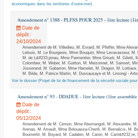
économiques dans les territoires d’outre-mer)
Amendement n° 1388 - PLFSS POUR 2025 - 1ère lecture (1ère 
Date de
dépôt :
24/10/2024
Amendement de M. Villedieu, M. Evrard, M. Pfeffer, Mme Alex
Lelouis, M. Le Bourgeois, Mme Bouquin, Mme Levavasseur, M.
M. de L&#233;pinau, Mme Parmentier, Mme Griseti, M. Giletti
Colombier, M. Weber, M. Guitton, M. Meizonnet, M. Sanvert, 
Josserand, M. Gabarron, Mme Hamelet, M. Dragon, M. Lottiaux,
M. Bilde, M. Patrice Martin, M. Dussausaye et M. Limongi - Artic
Voir le dossier (Projet de loi de financement de la sécurité sociale pou
Amendement n° 93 - DDADUE - 1ère lecture (1ère assemblée s
Date de
dépôt :
05/12/2024
Amendement de M. Cernon, Mme Abomangoli, M. Alexandre, M
Arenas, M. Arnault, Mme Belouassa-Cherifi, M. Bernalicis, M. 
Boumertit, M. Boyard, M. Cadalen, M. Caron, M. Carri&#232;re