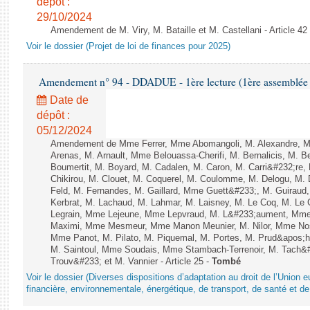
dépôt :
29/10/2024
Amendement de M. Viry, M. Bataille et M. Castellani - Article 42
Voir le dossier (Projet de loi de finances pour 2025)
Amendement n° 94 - DDADUE - 1ère lecture (1ère assemblée s
Date de
dépôt :
05/12/2024
Amendement de Mme Ferrer, Mme Abomangoli, M. Alexandre, 
Arenas, M. Arnault, Mme Belouassa-Cherifi, M. Bernalicis, M. 
Boumertit, M. Boyard, M. Cadalen, M. Caron, M. Carri&#232;re
Chikirou, M. Clouet, M. Coquerel, M. Coulomme, M. Delogu, M
Feld, M. Fernandes, M. Gaillard, Mme Guett&#233;, M. Guira
Kerbrat, M. Lachaud, M. Lahmar, M. Laisney, M. Le Coq, M. Le
Legrain, Mme Lejeune, Mme Lepvraud, M. L&#233;aument, Mme
Maximi, Mme Mesmeur, Mme Manon Meunier, M. Nilor, Mme N
Mme Panot, M. Pilato, M. Piquemal, M. Portes, M. Prud&apos;h
M. Saintoul, Mme Soudais, Mme Stambach-Terrenoir, M. Tach&
Trouv&#233; et M. Vannier - Article 25 -
Tombé
Voir le dossier (Diverses dispositions d’adaptation au droit de l’Unio
financière, environnementale, énergétique, de transport, de santé et de