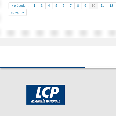
« précedent
1
3
4
5
6
7
8
9
10
11
12
suivant »