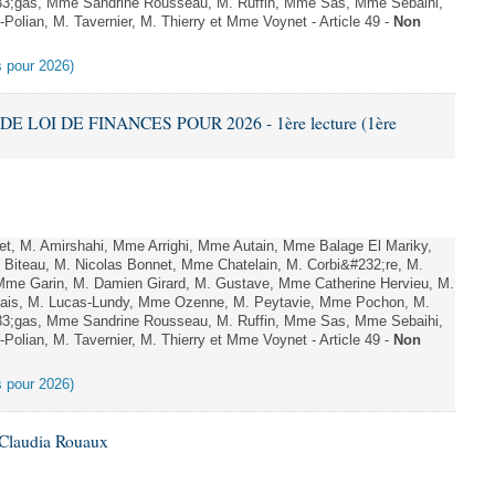
;gas, Mme Sandrine Rousseau, M. Ruffin, Mme Sas, Mme Sebaihi,
olian, M. Tavernier, M. Thierry et Mme Voynet - Article 49 -
Non
es pour 2026)
DE LOI DE FINANCES POUR 2026 - 1ère lecture (1ère
, M. Amirshahi, Mme Arrighi, Mme Autain, Mme Balage El Mariky,
Biteau, M. Nicolas Bonnet, Mme Chatelain, M. Corbi&#232;re, M.
 Mme Garin, M. Damien Girard, M. Gustave, Mme Catherine Hervieu, M.
hais, M. Lucas-Lundy, Mme Ozenne, M. Peytavie, Mme Pochon, M.
;gas, Mme Sandrine Rousseau, M. Ruffin, Mme Sas, Mme Sebaihi,
olian, M. Tavernier, M. Thierry et Mme Voynet - Article 49 -
Non
es pour 2026)
 Claudia Rouaux