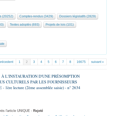
s (20252)
Comptes-rendus (3429)
Dossiers législatifs (2829)
03)
Textes adoptés (693)
Projets de lois (101)
date
précedent
1
2
3
4
5
6
7
8
16675
suivant »
VE À L'INSTAURATION D'UNE PRÉSOMPTION
US CULTURELS PAR LES FOURNISSEURS
re lecture (2ème assemblée saisie) - n° 2634
ès l'article UNIQUE -
Rejeté