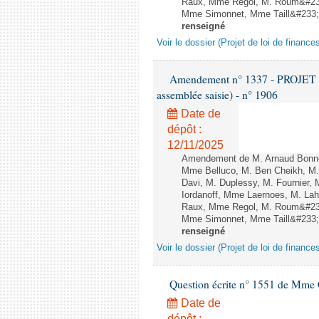
Raux, Mme Regol, M. Roum&#233
Mme Simonnet, Mme Taill&#233;-P
renseigné
Voir le dossier (Projet de loi de financ
Amendement n° 1337 - PROJET 
assemblée saisie) - n° 1906
Date de
dépôt :
12/11/2025
Amendement de M. Arnaud Bonnet
Mme Belluco, M. Ben Cheikh, M. 
Davi, M. Duplessy, M. Fournier,
Iordanoff, Mme Laernoes, M. La
Raux, Mme Regol, M. Roum&#233
Mme Simonnet, Mme Taill&#233;-P
renseigné
Voir le dossier (Projet de loi de financ
Question écrite n° 1551 de Mme
Date de
dépôt :