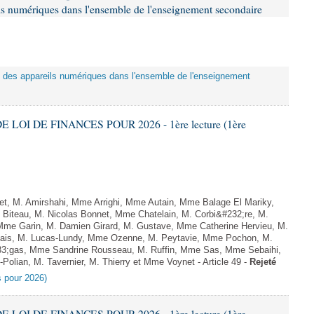
eils numériques dans l'ensemble de l'enseignement secondaire
tion des appareils numériques dans l'ensemble de l'enseignement
E LOI DE FINANCES POUR 2026 - 1ère lecture (1ère
, M. Amirshahi, Mme Arrighi, Mme Autain, Mme Balage El Mariky,
Biteau, M. Nicolas Bonnet, Mme Chatelain, M. Corbi&#232;re, M.
 Mme Garin, M. Damien Girard, M. Gustave, Mme Catherine Hervieu, M.
hais, M. Lucas-Lundy, Mme Ozenne, M. Peytavie, Mme Pochon, M.
;gas, Mme Sandrine Rousseau, M. Ruffin, Mme Sas, Mme Sebaihi,
olian, M. Tavernier, M. Thierry et Mme Voynet - Article 49 -
Rejeté
es pour 2026)