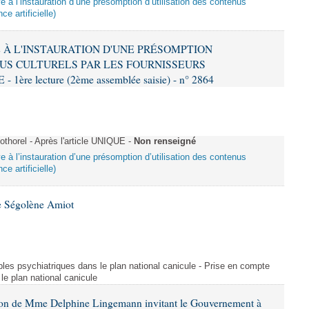
ive à l’instauration d’une présomption d’utilisation des contenus
ce artificielle)
VE À L'INSTAURATION D'UNE PRÉSOMPTION
US CULTURELS PAR LES FOURNISSEURS
re lecture (2ème assemblée saisie) - n° 2864
horel - Après l'article UNIQUE -
Non renseigné
ive à l’instauration d’une présomption d’utilisation des contenus
ce artificielle)
e Ségolène Amiot
les psychiatriques dans le plan national canicule - Prise en compte
le plan national canicule
tion de Mme Delphine Lingemann invitant le Gouvernement à