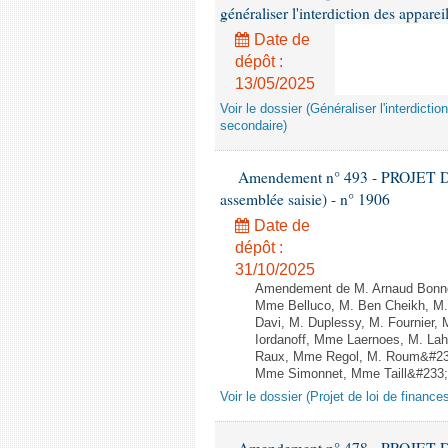
généraliser l'interdiction des appar
Date de
dépôt :
13/05/2025
Voir le dossier (Généraliser l'interdic
secondaire)
Amendement n° 493 - PROJET D
assemblée saisie) - n° 1906
Date de
dépôt :
31/10/2025
Amendement de M. Arnaud Bonnet
Mme Belluco, M. Ben Cheikh, M. 
Davi, M. Duplessy, M. Fournier,
Iordanoff, Mme Laernoes, M. La
Raux, Mme Regol, M. Roum&#233
Mme Simonnet, Mme Taill&#233;-P
Voir le dossier (Projet de loi de financ