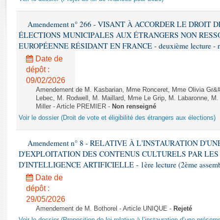
Rapports d'enquête
Rapports législatifs
Amendement n° 266 - VISANT À ACCORDER LE DROIT D
Rapports sur l'application des lois
ÉLECTIONS MUNICIPALES AUX ÉTRANGERS NON RESSO
Baromètre de l’application des lois
EUROPÉENNE RÉSIDANT EN FRANCE - deuxième lecture - n
Date de
Dossiers législatifs
dépôt :
Budget et sécurité sociale
09/02/2026
Amendement de M. Kasbarian, Mme Ronceret, Mme Olivia Gr&#2
Questions écrites et orales
Lebec, M. Rodwell, M. Maillard, Mme Le Grip, M. Labaronne, 
Comptes rendus des débats
Miller - Article PREMIER -
Non renseigné
Voir le dossier (Droit de vote et éligibilité des étrangers aux élections)
Amendement n° 8 - RELATIVE À L'INSTAURATION D'
D'EXPLOITATION DES CONTENUS CULTURELS PAR LES
D'INTELLIGENCE ARTIFICIELLE - 1ère lecture (2ème assemblé
Date de
dépôt :
29/05/2026
Amendement de M. Bothorel - Article UNIQUE -
Rejeté