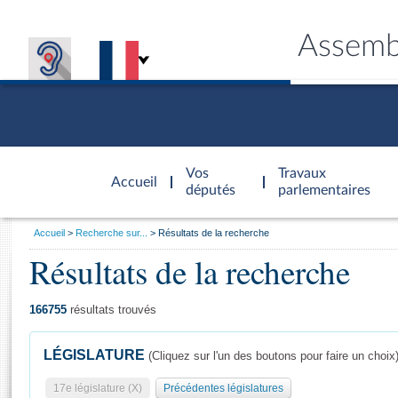
Assemb
Accèder à
la page
Vos
Travaux
Accueil
d'accueil
députés
parlementaires
Vous
Accueil
Recherche sur...
Résultats de la recherche
êtes
Résultats de la recherche
Général
ici
CONNEX
TRAVA
CONNA
DÉC
:
166755
résultats trouvés
LÉGISLATURE
(Cliquez sur l'un des boutons pour faire un choix
17e législature (X)
Précédentes législatures