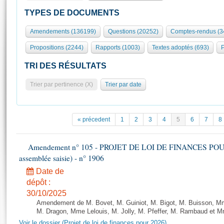
S'id
Présidence
Séance publique
Rôle et pouvoirs de l'Assemblée
Visiter l'Assemblée
TYPES DE DOCUMENTS
Fiches « Connaissance de l’Assemblée »
577 députés
Commissions et autres organes
Visite virtuelle du palais Bourbon
Amendements (136199)
Questions (20252)
Comptes-rendus (3
Organisation de l'Assemblée
Groupes politiques
Europe et International
Assister à une séance
Mot
Propositions (2244)
Rapports (1003)
Textes adoptés (693)
P
Présidence
Conférence des Présidents
Bureau
Collège des Ques
Élections législatives
Contrôle et évaluation
Accès des chercheurs à l’Assemblée
TRI DES RÉSULTATS
Congrès
Les évènements
S'inscrire
Trier par pertinence (X)
Trier par date
Pétitions
Statistiques et chiffres clés
Transparence et déontologie
Vous n'ave
Patrimoine
E
Documents de référence
« précedent
1
2
3
4
5
6
7
8
La Bibliothèque
( Constitution | Règlement de l'Assemblée ... )
Documents parlementaires
Les archives
Amendement n° 105 - PROJET DE LOI DE FINANCES POUR 20
Projets de loi
Contacts et plan d'accès
assemblée saisie) - n° 1906
Propositions de loi
Histoire
Photos libres de droit
Date de
Amendements
Juniors
dépôt :
Textes adoptés
30/10/2025
Anciennes législatures
Amendement de M. Bovet, M. Guiniot, M. Bigot, M. Buisson, Mm
Liens vers les sites publics
M. Dragon, Mme Lelouis, M. Jolly, M. Pfeffer, M. Rambaud et Mm
Rapports d'information
Voir le dossier (Projet de loi de finances pour 2026)