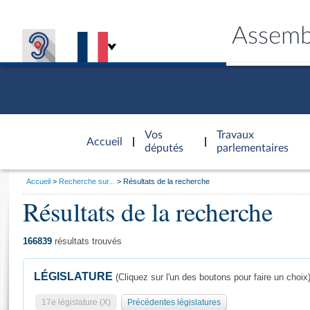
Assemb
Accèder à
la page
Vos
Travaux
Accueil
d'accueil
députés
parlementaires
Vous
Accueil
Recherche sur...
Résultats de la recherche
êtes
Résultats de la recherche
Général
ici
CONNEX
TRAVA
CONNA
DÉC
:
166839
résultats trouvés
LÉGISLATURE
(Cliquez sur l'un des boutons pour faire un choix
17e législature (X)
Précédentes législatures