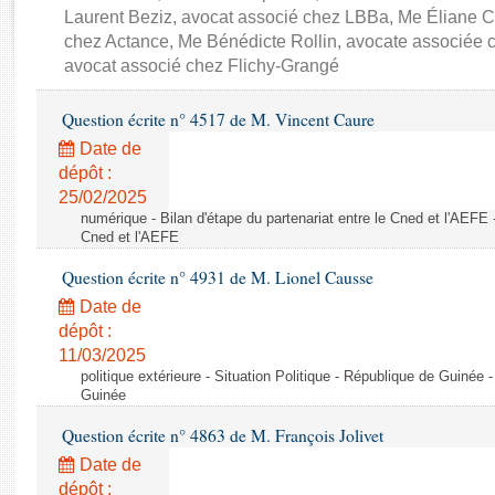
Rapports d'enquête
Laurent Beziz, avocat associé chez LBBa, Me Éliane 
Rapports législatifs
chez Actance, Me Bénédicte Rollin, avocate associée 
Rapports sur l'application des lois
avocat associé chez Flichy-Grangé
Baromètre de l’application des lois
Question écrite n° 4517 de M. Vincent Caure
Date de
Dossiers législatifs
dépôt :
Budget et sécurité sociale
25/02/2025
Questions écrites et orales
numérique - Bilan d'étape du partenariat entre le Cned et l'AEFE -
Comptes rendus des débats
Cned et l'AEFE
Question écrite n° 4931 de M. Lionel Causse
Date de
dépôt :
11/03/2025
politique extérieure - Situation Politique - République de Guinée -
Guinée
Question écrite n° 4863 de M. François Jolivet
Date de
dépôt :