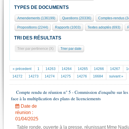
S'id
Présidence
Séance publique
Rôle et pouvoirs de l'Assemblée
Visiter l'Assemblée
TYPES DE DOCUMENTS
Fiches « Connaissance de l’Assemblée »
577 députés
Commissions et autres organes
Visite virtuelle du palais Bourbon
Amendements (136199)
Questions (20336)
Comptes-rendus (3
Organisation de l'Assemblée
Groupes politiques
Europe et International
Assister à une séance
Mot
Propositions (2244)
Rapports (1003)
Textes adoptés (693)
P
Présidence
Conférence des Présidents
Bureau
Collège des Ques
Élections législatives
Contrôle et évaluation
Accès des chercheurs à l’Assemblée
TRI DES RÉSULTATS
Congrès
Les évènements
S'inscrire
Trier par pertinence (X)
Trier par date
Pétitions
Statistiques et chiffres clés
Transparence et déontologie
Vous n'ave
Patrimoine
E
Documents de référence
« précedent
1
14263
14264
14265
14266
14267
1
La Bibliothèque
( Constitution | Règlement de l'Assemblée ... )
Documents parlementaires
14272
14273
14274
14275
14276
16684
suivant »
Les archives
Projets de loi
Contacts et plan d'accès
Compte rendu de réunion n° 5 - Commission d'enquête sur les d
Propositions de loi
Histoire
face à la multiplication des plans de licenciements
Photos libres de droit
Amendements
Juniors
Date de
Textes adoptés
Anciennes législatures
réunion :
01/04/2025
Liens vers les sites publics
Rapports d'information
Table ronde, ouverte à la presse, réunissant Mme Nadi