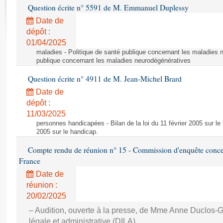
Rapports d'enquête
Question écrite n° 5591 de M. Emmanuel Duplessy
Rapports législatifs
Date de
Rapports sur l'application des lois
dépôt :
Baromètre de l’application des lois
01/04/2025
maladies - Politique de santé publique concernant les maladies 
publique concernant les maladies neurodégénératives
Dossiers législatifs
Question écrite n° 4911 de M. Jean-Michel Brard
Budget et sécurité sociale
Date de
Questions écrites et orales
dépôt :
Comptes rendus des débats
11/03/2025
personnes handicapées - Bilan de la loi du 11 février 2005 sur le h
2005 sur le handicap.
Compte rendu de réunion n° 15 - Commission d'enquête concern
France
Date de
réunion :
20/02/2025
– Audition, ouverte à la presse, de Mme Anne Duclos-Gris
légale et administrative (DILA)