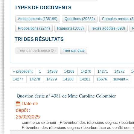
S'id
Présidence
Séance publique
Rôle et pouvoirs de l'Assemblée
Visiter l'Assemblée
TYPES DE DOCUMENTS
Fiches « Connaissance de l’Assemblée »
577 députés
Commissions et autres organes
Visite virtuelle du palais Bourbon
Amendements (136199)
Questions (20252)
Comptes-rendus (3
Organisation de l'Assemblée
Groupes politiques
Europe et International
Assister à une séance
Mot
Propositions (2244)
Rapports (1003)
Textes adoptés (693)
P
Présidence
Conférence des Présidents
Bureau
Collège des Ques
Élections législatives
Contrôle et évaluation
Accès des chercheurs à l’Assemblée
TRI DES RÉSULTATS
Congrès
Les évènements
S'inscrire
Trier par pertinence (X)
Trier par date
Pétitions
Statistiques et chiffres clés
Transparence et déontologie
Vous n'ave
Patrimoine
E
Documents de référence
« précedent
1
14268
14269
14270
14271
14272
1
La Bibliothèque
( Constitution | Règlement de l'Assemblée ... )
Documents parlementaires
14277
14278
14279
14280
14281
16676
suivant »
Les archives
Projets de loi
Contacts et plan d'accès
Question écrite n° 4381 de Mme Caroline Colombier
Propositions de loi
Histoire
Photos libres de droit
Amendements
Date de
Juniors
dépôt :
Textes adoptés
Anciennes législatures
25/02/2025
commerce extérieur - Prévention des rétorsions cognac / bourbo
Liens vers les sites publics
Rapports d'information
Prévention des rétorsions cognac / bourbon face au conflit com