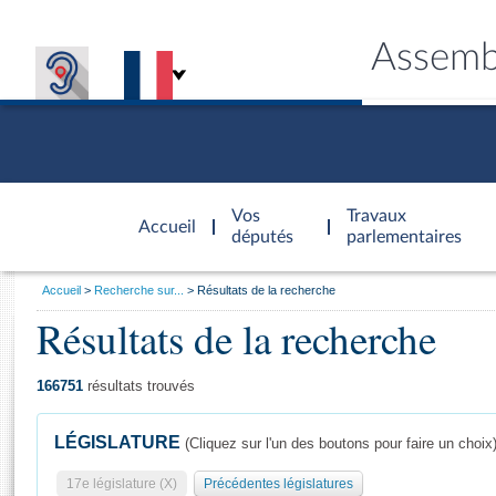
Assemb
Accèder à
la page
Vos
Travaux
Accueil
d'accueil
députés
parlementaires
Vous
Accueil
Recherche sur...
Résultats de la recherche
êtes
Résultats de la recherche
Général
ici
CONNEX
TRAVA
CONNA
DÉC
:
166751
résultats trouvés
LÉGISLATURE
(Cliquez sur l'un des boutons pour faire un choix
17e législature (X)
Précédentes législatures