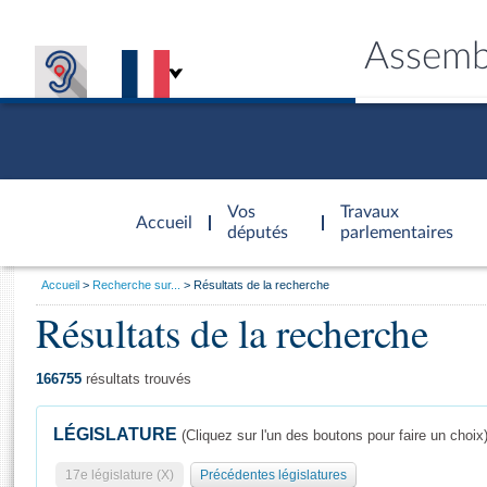
Assemb
Accèder à
la page
Vos
Travaux
Accueil
d'accueil
députés
parlementaires
Vous
Accueil
Recherche sur...
Résultats de la recherche
êtes
Résultats de la recherche
Général
ici
CONNEX
TRAVA
CONNA
DÉC
:
166755
résultats trouvés
LÉGISLATURE
(Cliquez sur l'un des boutons pour faire un choix
17e législature (X)
Précédentes législatures