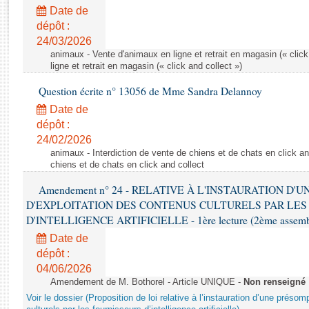
Rapports d'enquête
Date de
Rapports législatifs
dépôt :
Rapports sur l'application des lois
24/03/2026
Baromètre de l’application des lois
animaux - Vente d'animaux en ligne et retrait en magasin (« click
ligne et retrait en magasin (« click and collect »)
Question écrite n° 13056 de Mme Sandra Delannoy
Dossiers législatifs
Date de
Budget et sécurité sociale
dépôt :
Questions écrites et orales
24/02/2026
Comptes rendus des débats
animaux - Interdiction de vente de chiens et de chats en click and
chiens et de chats en click and collect
Amendement n° 24 - RELATIVE À L'INSTAURATION D'
D'EXPLOITATION DES CONTENUS CULTURELS PAR LES
D'INTELLIGENCE ARTIFICIELLE - 1ère lecture (2ème assemblé
Date de
dépôt :
04/06/2026
Amendement de M. Bothorel - Article UNIQUE -
Non renseigné
Voir le dossier (Proposition de loi relative à l’instauration d’une présom