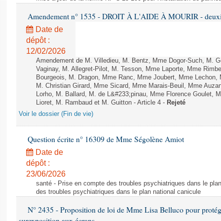
Amendement n° 1535 - DROIT À L'AIDE À MOURIR - deuxièm
Date de
dépôt :
12/02/2026
Amendement de M. Villedieu, M. Bentz, Mme Dogor-Such, M. G
Vaginay, M. Allegret-Pilot, M. Tesson, Mme Laporte, Mme Rimbe
Bourgeois, M. Dragon, Mme Ranc, Mme Joubert, Mme Lechon, M
M. Christian Girard, Mme Sicard, Mme Marais-Beuil, Mme Au
Lorho, M. Ballard, M. de L&#233;pinau, Mme Florence Goulet, 
Lioret, M. Rambaud et M. Guitton - Article 4 -
Rejeté
Voir le dossier (Fin de vie)
Question écrite n° 16309 de Mme Ségolène Amiot
Date de
dépôt :
23/06/2026
santé - Prise en compte des troubles psychiatriques dans le plan
des troubles psychiatriques dans le plan national canicule
N° 2435 - Proposition de loi de Mme Lisa Belluco pour protége
surexposition aux écrans