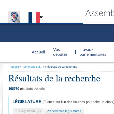
Assemb
Accèder à
la page
Vos
Travaux
Accueil
d'accueil
députés
parlementaires
Vous
Accueil
Recherche sur...
Résultats de la recherche
êtes
Résultats de la recherche
Général
ici
CONNEX
TRAVA
CONNA
DÉC
:
166760
résultats trouvés
LÉGISLATURE
(Cliquez sur l'un des boutons pour faire un choix
17e législature (X)
Précédentes législatures