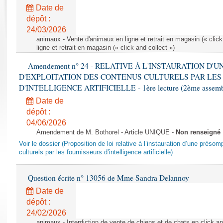
Rapports d'enquête
Date de
Rapports législatifs
dépôt :
Rapports sur l'application des lois
24/03/2026
Baromètre de l’application des lois
animaux - Vente d'animaux en ligne et retrait en magasin (« click
ligne et retrait en magasin (« click and collect »)
Amendement n° 24 - RELATIVE À L'INSTAURATION D'
Dossiers législatifs
D'EXPLOITATION DES CONTENUS CULTURELS PAR LES
Budget et sécurité sociale
D'INTELLIGENCE ARTIFICIELLE - 1ère lecture (2ème assemblé
Questions écrites et orales
Date de
Comptes rendus des débats
dépôt :
04/06/2026
Amendement de M. Bothorel - Article UNIQUE -
Non renseigné
Voir le dossier (Proposition de loi relative à l’instauration d’une présom
culturels par les fournisseurs d’intelligence artificielle)
Question écrite n° 13056 de Mme Sandra Delannoy
Date de
dépôt :
24/02/2026
animaux - Interdiction de vente de chiens et de chats en click and