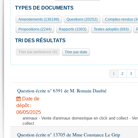
S'id
Présidence
Séance publique
Rôle et pouvoirs de l'Assemblée
Visiter l'Assemblée
TYPES DE DOCUMENTS
Fiches « Connaissance de l’Assemblée »
577 députés
Commissions et autres organes
Visite virtuelle du palais Bourbon
Amendements (136199)
Questions (20252)
Comptes-rendus (3
Organisation de l'Assemblée
Groupes politiques
Europe et International
Assister à une séance
Mot
Propositions (2244)
Rapports (1003)
Textes adoptés (693)
P
Présidence
Conférence des Présidents
Bureau
Collège des Ques
Élections législatives
Contrôle et évaluation
Accès des chercheurs à l’Assemblée
TRI DES RÉSULTATS
Congrès
Les évènements
S'inscrire
Trier par pertinence (X)
Trier par date
Pétitions
Statistiques et chiffres clés
Transparence et déontologie
Vous n'ave
Patrimoine
E
Documents de référence
1
2
3
La Bibliothèque
( Constitution | Règlement de l'Assemblée ... )
Documents parlementaires
Les archives
Question écrite n° 6391 de M. Romain Daubié
Projets de loi
Contacts et plan d'accès
Date de
Propositions de loi
Histoire
Photos libres de droit
dépôt :
Amendements
Juniors
06/05/2025
Textes adoptés
animaux - Vente d'animaux domestique en click and collect - Ve
Anciennes législatures
collect
Liens vers les sites publics
Rapports d'information
Question écrite n° 13705 de Mme Constance Le Grip