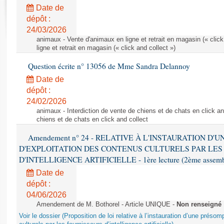
Rapports d'enquête
Date de
Rapports législatifs
dépôt :
Rapports sur l'application des lois
24/03/2026
Baromètre de l’application des lois
animaux - Vente d'animaux en ligne et retrait en magasin (« click
ligne et retrait en magasin (« click and collect »)
Question écrite n° 13056 de Mme Sandra Delannoy
Dossiers législatifs
Date de
Budget et sécurité sociale
dépôt :
Questions écrites et orales
24/02/2026
Comptes rendus des débats
animaux - Interdiction de vente de chiens et de chats en click and
chiens et de chats en click and collect
Amendement n° 24 - RELATIVE À L'INSTAURATION D'
D'EXPLOITATION DES CONTENUS CULTURELS PAR LES
D'INTELLIGENCE ARTIFICIELLE - 1ère lecture (2ème assemblé
Date de
dépôt :
04/06/2026
Amendement de M. Bothorel - Article UNIQUE -
Non renseigné
Voir le dossier (Proposition de loi relative à l’instauration d’une présom