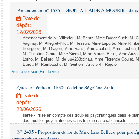
Amendement n° 1535 - DROIT À L'AIDE À MOURIR - deuxièm
Date de
dépôt :
12/02/2026
Amendement de M. Villedieu, M. Bentz, Mme Dogor-Such, M. G
Vaginay, M. Allegret-Pilot, M. Tesson, Mme Laporte, Mme Rimbe
Bourgeois, M. Dragon, Mme Ranc, Mme Joubert, Mme Lechon, M
M. Christian Girard, Mme Sicard, Mme Marais-Beuil, Mme Au
Lorho, M. Ballard, M. de L&#233;pinau, Mme Florence Goulet, 
Lioret, M. Rambaud et M. Guitton - Article 4 -
Rejeté
Voir le dossier (Fin de vie)
Question écrite n° 16309 de Mme Ségolène Amiot
Date de
dépôt :
23/06/2026
santé - Prise en compte des troubles psychiatriques dans le plan
des troubles psychiatriques dans le plan national canicule
N° 2435 - Proposition de loi de Mme Lisa Belluco pour protége
surexposition aux écrans