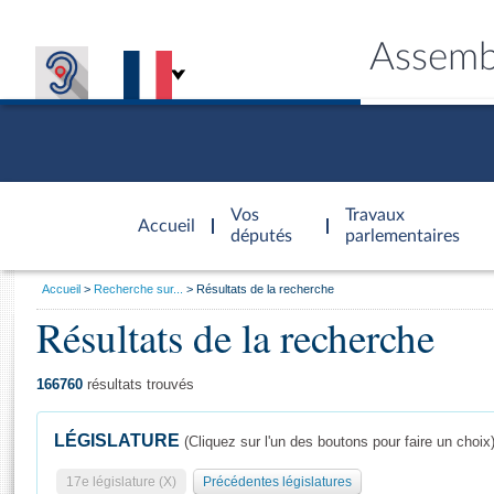
Assemb
Accèder à
la page
Vos
Travaux
Accueil
d'accueil
députés
parlementaires
Vous
Accueil
Recherche sur...
Résultats de la recherche
êtes
Résultats de la recherche
Général
ici
CONNEX
TRAVA
CONNA
DÉC
:
166760
résultats trouvés
LÉGISLATURE
(Cliquez sur l'un des boutons pour faire un choix
17e législature (X)
Précédentes législatures