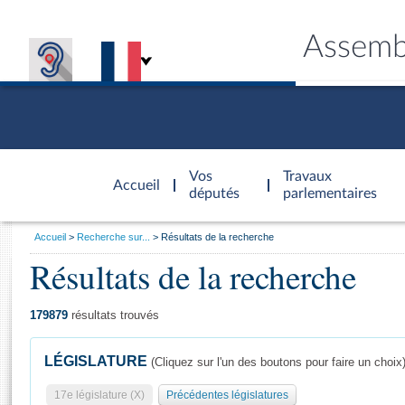
Assemb
Accèder à
la page
Vos
Travaux
Accueil
d'accueil
députés
parlementaires
Vous
Accueil
Recherche sur...
Résultats de la recherche
êtes
Résultats de la recherche
Général
ici
CONNEX
TRAVA
CONNA
DÉC
:
179879
résultats trouvés
LÉGISLATURE
(Cliquez sur l'un des boutons pour faire un choix
17e législature (X)
Précédentes législatures