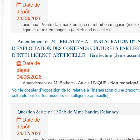
Rapports d'enquête
Date de
Rapports législatifs
dépôt :
Rapports sur l'application des lois
24/03/2026
Baromètre de l’application des lois
animaux - Vente d'animaux en ligne et retrait en magasin (« click
ligne et retrait en magasin (« click and collect »)
Amendement n° 24 - RELATIVE À L'INSTAURATION D'
Dossiers législatifs
D'EXPLOITATION DES CONTENUS CULTURELS PAR LES
Budget et sécurité sociale
D'INTELLIGENCE ARTIFICIELLE - 1ère lecture (2ème assemblé
Questions écrites et orales
Date de
Comptes rendus des débats
dépôt :
04/06/2026
Amendement de M. Bothorel - Article UNIQUE -
Non renseigné
Voir le dossier (Proposition de loi relative à l’instauration d’une présom
culturels par les fournisseurs d’intelligence artificielle)
Question écrite n° 13056 de Mme Sandra Delannoy
Date de
dépôt :
24/02/2026
animaux - Interdiction de vente de chiens et de chats en click and