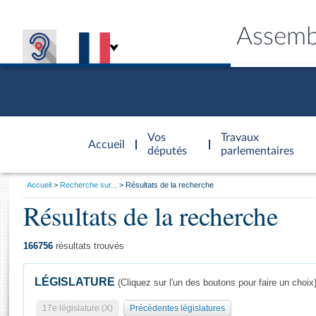
Assemb
Accèder à
la page
Vos
Travaux
Accueil
d'accueil
députés
parlementaires
Vous
Accueil
Recherche sur...
Résultats de la recherche
êtes
Résultats de la recherche
Général
ici
CONNEX
TRAVA
CONNA
DÉC
:
166756
résultats trouvés
LÉGISLATURE
(Cliquez sur l'un des boutons pour faire un choix
17e législature (X)
Précédentes législatures