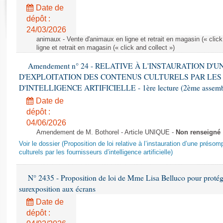
Rapports d'enquête
Date de
Rapports législatifs
dépôt :
Rapports sur l'application des lois
24/03/2026
Baromètre de l’application des lois
animaux - Vente d'animaux en ligne et retrait en magasin (« click
ligne et retrait en magasin (« click and collect »)
Amendement n° 24 - RELATIVE À L'INSTAURATION D'
Dossiers législatifs
D'EXPLOITATION DES CONTENUS CULTURELS PAR LES
Budget et sécurité sociale
D'INTELLIGENCE ARTIFICIELLE - 1ère lecture (2ème assemblé
Questions écrites et orales
Date de
Comptes rendus des débats
dépôt :
04/06/2026
Amendement de M. Bothorel - Article UNIQUE -
Non renseigné
Voir le dossier (Proposition de loi relative à l’instauration d’une présom
culturels par les fournisseurs d’intelligence artificielle)
N° 2435 - Proposition de loi de Mme Lisa Belluco pour protége
surexposition aux écrans
Date de
dépôt :