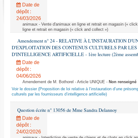
Rapports d'enquête
Date de
Rapports législatifs
dépôt :
Rapports sur l'application des lois
24/03/2026
Baromètre de l’application des lois
animaux - Vente d'animaux en ligne et retrait en magasin (« click
ligne et retrait en magasin (« click and collect »)
Amendement n° 24 - RELATIVE À L'INSTAURATION D'
Dossiers législatifs
D'EXPLOITATION DES CONTENUS CULTURELS PAR LES
Budget et sécurité sociale
D'INTELLIGENCE ARTIFICIELLE - 1ère lecture (2ème assemblé
Questions écrites et orales
Date de
Comptes rendus des débats
dépôt :
04/06/2026
Amendement de M. Bothorel - Article UNIQUE -
Non renseigné
Voir le dossier (Proposition de loi relative à l’instauration d’une présom
culturels par les fournisseurs d’intelligence artificielle)
Question écrite n° 13056 de Mme Sandra Delannoy
Date de
dépôt :
24/02/2026
animaux - Interdiction de vente de chiens et de chats en click and