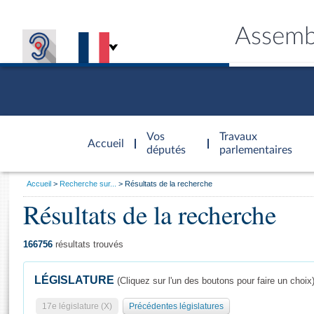
Assemb
Accèder à
la page
Vos
Travaux
Accueil
d'accueil
députés
parlementaires
Vous
Accueil
Recherche sur...
Résultats de la recherche
êtes
Résultats de la recherche
Général
ici
CONNEX
TRAVA
CONNA
DÉC
:
166756
résultats trouvés
LÉGISLATURE
(Cliquez sur l'un des boutons pour faire un choix
17e législature (X)
Précédentes législatures