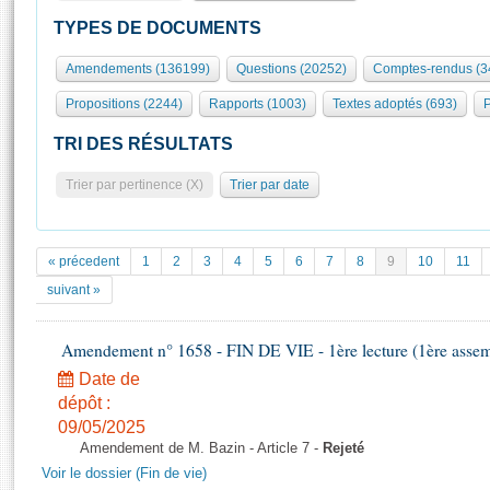
S'id
Présidence
Séance publique
Rôle et pouvoirs de l'Assemblée
Visiter l'Assemblée
TYPES DE DOCUMENTS
Fiches « Connaissance de l’Assemblée »
577 députés
Commissions et autres organes
Visite virtuelle du palais Bourbon
Amendements (136199)
Questions (20252)
Comptes-rendus (3
Organisation de l'Assemblée
Groupes politiques
Europe et International
Assister à une séance
Mot
Propositions (2244)
Rapports (1003)
Textes adoptés (693)
P
Présidence
Conférence des Présidents
Bureau
Collège des Ques
Élections législatives
Contrôle et évaluation
Accès des chercheurs à l’Assemblée
TRI DES RÉSULTATS
Congrès
Les évènements
S'inscrire
Trier par pertinence (X)
Trier par date
Pétitions
Statistiques et chiffres clés
Transparence et déontologie
Vous n'ave
Patrimoine
E
Documents de référence
« précedent
1
2
3
4
5
6
7
8
9
10
11
La Bibliothèque
( Constitution | Règlement de l'Assemblée ... )
Documents parlementaires
suivant »
Les archives
Projets de loi
Contacts et plan d'accès
Amendement n° 1658 - FIN DE VIE - 1ère lecture (1ère assemb
Propositions de loi
Histoire
Photos libres de droit
Amendements
Date de
Juniors
dépôt :
Textes adoptés
Anciennes législatures
09/05/2025
Amendement de M. Bazin - Article 7 -
Rejeté
Liens vers les sites publics
Rapports d'information
Voir le dossier (Fin de vie)