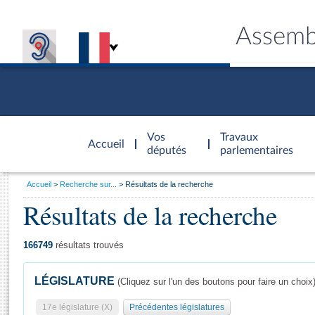
Assemb
Accèder à
la page
Vos
Travaux
Accueil
d'accueil
députés
parlementaires
Vous
Accueil
Recherche sur...
Résultats de la recherche
êtes
Résultats de la recherche
Général
ici
CONNEX
TRAVA
CONNA
DÉC
:
166749
résultats trouvés
LÉGISLATURE
(Cliquez sur l'un des boutons pour faire un choix
17e législature (X)
Précédentes législatures