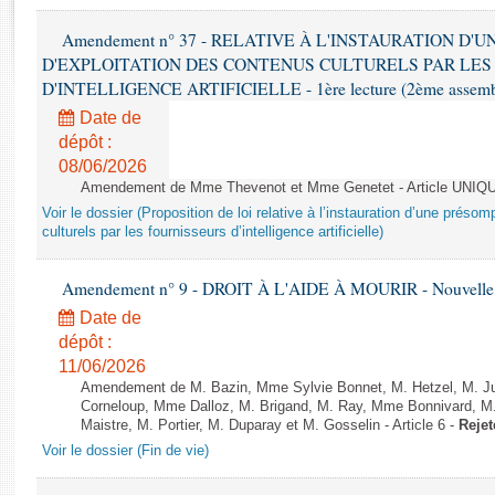
Rapports d'enquête
Rapports législatifs
Amendement n° 37 - RELATIVE À L'INSTAURATION D'
Rapports sur l'application des lois
D'EXPLOITATION DES CONTENUS CULTURELS PAR LES
D'INTELLIGENCE ARTIFICIELLE - 1ère lecture (2ème assemblé
Baromètre de l’application des lois
Date de
dépôt :
Dossiers législatifs
08/06/2026
Budget et sécurité sociale
Amendement de Mme Thevenot et Mme Genetet - Article UNIQ
Questions écrites et orales
Voir le dossier (Proposition de loi relative à l’instauration d’une présom
culturels par les fournisseurs d’intelligence artificielle)
Comptes rendus des débats
Amendement n° 9 - DROIT À L'AIDE À MOURIR - Nouvelle L
Date de
dépôt :
11/06/2026
Amendement de M. Bazin, Mme Sylvie Bonnet, M. Hetzel, M. J
Corneloup, Mme Dalloz, M. Brigand, M. Ray, Mme Bonnivard, M.
Maistre, M. Portier, M. Duparay et M. Gosselin - Article 6 -
Rejet
Voir le dossier (Fin de vie)