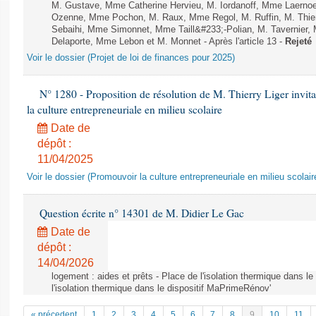
M. Gustave, Mme Catherine Hervieu, M. Iordanoff, Mme Laerno
Ozenne, Mme Pochon, M. Raux, Mme Regol, M. Ruffin, M. Thi
Sebaihi, Mme Simonnet, Mme Taill&#233;-Polian, M. Tavernier,
Delaporte, Mme Lebon et M. Monnet - Après l'article 13 -
Rejeté
Voir le dossier (Projet de loi de finances pour 2025)
N° 1280 - Proposition de résolution de M. Thierry Liger invi
la culture entrepreneuriale en milieu scolaire
Date de
dépôt :
11/04/2025
Voir le dossier (Promouvoir la culture entrepreneuriale en milieu scolair
Question écrite n° 14301 de M. Didier Le Gac
Date de
dépôt :
14/04/2026
logement : aides et prêts - Place de l'isolation thermique dans l
l'isolation thermique dans le dispositif MaPrimeRénov'
« précedent
1
2
3
4
5
6
7
8
9
10
11