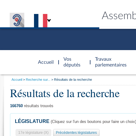
Assemb
Accèder à
la page
Vos
Travaux
Accueil
d'accueil
députés
parlementaires
Vous
Accueil
Recherche sur...
Résultats de la recherche
êtes
Résultats de la recherche
Général
ici
CONNEX
TRAVA
CONNA
DÉC
:
166760
résultats trouvés
LÉGISLATURE
(Cliquez sur l'un des boutons pour faire un choix
17e législature (X)
Précédentes législatures