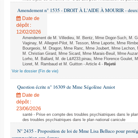
Amendement n° 1535 - DROIT À L'AIDE À MOURIR - deuxièm
Date de
dépôt :
12/02/2026
Amendement de M. Villedieu, M. Bentz, Mme Dogor-Such, M. G
Vaginay, M. Allegret-Pilot, M. Tesson, Mme Laporte, Mme Rimbe
Bourgeois, M. Dragon, Mme Ranc, Mme Joubert, Mme Lechon, M
M. Christian Girard, Mme Sicard, Mme Marais-Beuil, Mme Au
Lorho, M. Ballard, M. de L&#233;pinau, Mme Florence Goulet, 
Lioret, M. Rambaud et M. Guitton - Article 4 -
Rejeté
Voir le dossier (Fin de vie)
Question écrite n° 16309 de Mme Ségolène Amiot
Date de
dépôt :
23/06/2026
santé - Prise en compte des troubles psychiatriques dans le plan
des troubles psychiatriques dans le plan national canicule
N° 2435 - Proposition de loi de Mme Lisa Belluco pour protége
surexposition aux écrans