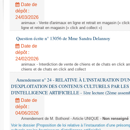
Rapports d'enquête
Date de
Rapports législatifs
dépôt :
Rapports sur l'application des lois
24/03/2026
Baromètre de l’application des lois
animaux - Vente d'animaux en ligne et retrait en magasin (« click
ligne et retrait en magasin (« click and collect »)
Question écrite n° 13056 de Mme Sandra Delannoy
Dossiers législatifs
Date de
Budget et sécurité sociale
dépôt :
Questions écrites et orales
24/02/2026
Comptes rendus des débats
animaux - Interdiction de vente de chiens et de chats en click and
chiens et de chats en click and collect
Amendement n° 24 - RELATIVE À L'INSTAURATION D'
D'EXPLOITATION DES CONTENUS CULTURELS PAR LES
D'INTELLIGENCE ARTIFICIELLE - 1ère lecture (2ème assemblé
Date de
dépôt :
04/06/2026
Amendement de M. Bothorel - Article UNIQUE -
Non renseigné
Voir le dossier (Proposition de loi relative à l’instauration d’une présom