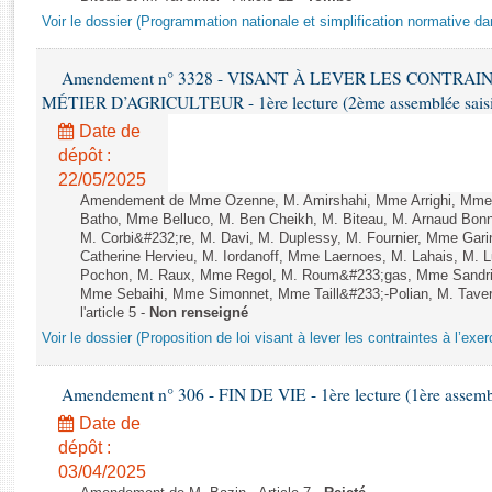
Rapports d'enquête
Voir le dossier (Programmation nationale et simplification normative d
Rapports législatifs
Rapports sur l'application des lois
Amendement n° 3328 - VISANT À LEVER LES CONTRAI
Baromètre de l’application des lois
MÉTIER D’AGRICULTEUR - 1ère lecture (2ème assemblée saisie
Date de
Dossiers législatifs
dépôt :
Budget et sécurité sociale
22/05/2025
Amendement de Mme Ozenne, M. Amirshahi, Mme Arrighi, Mme 
Questions écrites et orales
Batho, Mme Belluco, M. Ben Cheikh, M. Biteau, M. Arnaud Bonn
Comptes rendus des débats
M. Corbi&#232;re, M. Davi, M. Duplessy, M. Fournier, Mme Gar
Catherine Hervieu, M. Iordanoff, Mme Laernoes, M. Lahais, M.
Pochon, M. Raux, Mme Regol, M. Roum&#233;gas, Mme Sandri
Mme Sebaihi, Mme Simonnet, Mme Taill&#233;-Polian, M. Tavern
l'article 5 -
Non renseigné
Voir le dossier (Proposition de loi visant à lever les contraintes à l’exer
Amendement n° 306 - FIN DE VIE - 1ère lecture (1ère assembl
Date de
dépôt :
03/04/2025