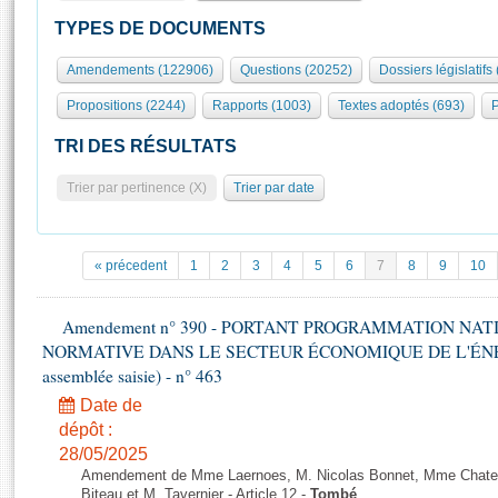
S'id
Présidence
Séance publique
Rôle et pouvoirs de l'Assemblée
Visiter l'Assemblée
TYPES DE DOCUMENTS
Fiches « Connaissance de l’Assemblée »
577 députés
Commissions et autres organes
Visite virtuelle du palais Bourbon
Amendements (122906)
Questions (20252)
Dossiers législatifs
Organisation de l'Assemblée
Groupes politiques
Europe et International
Assister à une séance
Mot
Propositions (2244)
Rapports (1003)
Textes adoptés (693)
P
Présidence
Conférence des Présidents
Bureau
Collège des Ques
Élections législatives
Contrôle et évaluation
Accès des chercheurs à l’Assemblée
TRI DES RÉSULTATS
Congrès
Les évènements
S'inscrire
Trier par pertinence (X)
Trier par date
Pétitions
Statistiques et chiffres clés
Transparence et déontologie
Vous n'ave
Patrimoine
E
Documents de référence
« précedent
1
2
3
4
5
6
7
8
9
10
La Bibliothèque
( Constitution | Règlement de l'Assemblée ... )
Documents parlementaires
Les archives
Amendement n° 390 - PORTANT PROGRAMMATION NAT
Projets de loi
Contacts et plan d'accès
NORMATIVE DANS LE SECTEUR ÉCONOMIQUE DE L'ÉNERGIE
Propositions de loi
Histoire
assemblée saisie) - n° 463
Photos libres de droit
Amendements
Juniors
Date de
Textes adoptés
dépôt :
Anciennes législatures
28/05/2025
Liens vers les sites publics
Rapports d'information
Amendement de Mme Laernoes, M. Nicolas Bonnet, Mme Chatela
Biteau et M. Tavernier - Article 12 -
Tombé