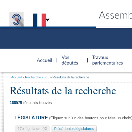
Assemb
Accèder à
la page
Vos
Travaux
Accueil
d'accueil
députés
parlementaires
Vous
Accueil
Recherche sur...
Résultats de la recherche
êtes
Résultats de la recherche
Général
ici
CONNEX
TRAVA
CONNA
DÉC
:
166579
résultats trouvés
LÉGISLATURE
(Cliquez sur l'un des boutons pour faire un choix
17e législature (X)
Précédentes législatures