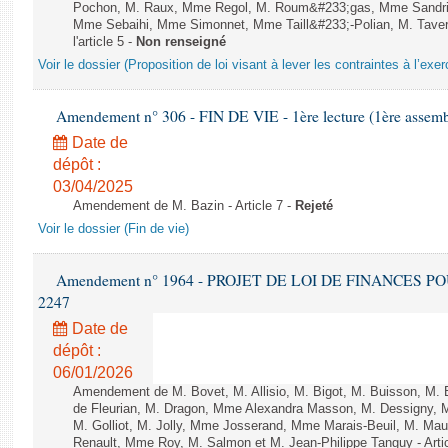
Pochon, M. Raux, Mme Regol, M. Roum&#233;gas, Mme Sandri
Mme Sebaihi, Mme Simonnet, Mme Taill&#233;-Polian, M. Tavern
l'article 5 -
Non renseigné
Voir le dossier (Proposition de loi visant à lever les contraintes à l’exer
Amendement n° 306 - FIN DE VIE - 1ère lecture (1ère assembl
Date de
dépôt :
03/04/2025
Amendement de M. Bazin - Article 7 -
Rejeté
Voir le dossier (Fin de vie)
Amendement n° 1964 - PROJET DE LOI DE FINANCES POUR 
2247
Date de
dépôt :
06/01/2026
Amendement de M. Bovet, M. Allisio, M. Bigot, M. Buisson, M.
de Fleurian, M. Dragon, Mme Alexandra Masson, M. Dessigny,
M. Golliot, M. Jolly, Mme Josserand, Mme Marais-Beuil, M. Mau
Renault, Mme Roy, M. Salmon et M. Jean-Philippe Tanguy - Arti