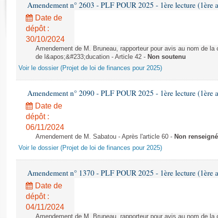
Rapports d'enquête
Amendement n° 2603 - PLF POUR 2025 - 1ère lecture (1ère as
Rapports législatifs
Date de
Rapports sur l'application des lois
dépôt :
30/10/2024
Baromètre de l’application des lois
Amendement de M. Bruneau, rapporteur pour avis au nom de la co
de l&apos;&#233;ducation - Article 42 -
Non soutenu
Dossiers législatifs
Voir le dossier (Projet de loi de finances pour 2025)
Budget et sécurité sociale
Questions écrites et orales
Amendement n° 2090 - PLF POUR 2025 - 1ère lecture (1ère as
Comptes rendus des débats
Date de
dépôt :
06/11/2024
Amendement de M. Sabatou - Après l'article 60 -
Non renseigné
Voir le dossier (Projet de loi de finances pour 2025)
Amendement n° 1370 - PLF POUR 2025 - 1ère lecture (1ère as
Date de
dépôt :
04/11/2024
Amendement de M. Bruneau, rapporteur pour avis au nom de la co