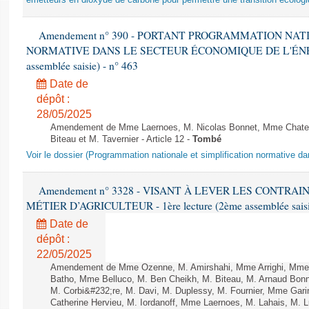
émetteurs en dioxyde de carbone pour permettre une transition écologi
Amendement n° 390 - PORTANT PROGRAMMATION NAT
NORMATIVE DANS LE SECTEUR ÉCONOMIQUE DE L'ÉNERGIE
assemblée saisie) - n° 463
Date de
dépôt :
28/05/2025
Amendement de Mme Laernoes, M. Nicolas Bonnet, Mme Chatela
Biteau et M. Tavernier - Article 12 -
Tombé
Voir le dossier (Programmation nationale et simplification normative d
Amendement n° 3328 - VISANT À LEVER LES CONTRAI
MÉTIER D’AGRICULTEUR - 1ère lecture (2ème assemblée saisie
Date de
dépôt :
22/05/2025
Amendement de Mme Ozenne, M. Amirshahi, Mme Arrighi, Mme 
Batho, Mme Belluco, M. Ben Cheikh, M. Biteau, M. Arnaud Bonn
M. Corbi&#232;re, M. Davi, M. Duplessy, M. Fournier, Mme Gar
Catherine Hervieu, M. Iordanoff, Mme Laernoes, M. Lahais, M.