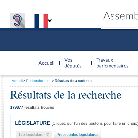
Assemb
Accèder à
la page
Vos
Travaux
Accueil
d'accueil
députés
parlementaires
Vous
Accueil
Recherche sur...
Résultats de la recherche
êtes
Résultats de la recherche
Général
ici
CONNEX
TRAVA
CONNA
DÉC
:
179877
résultats trouvés
LÉGISLATURE
(Cliquez sur l'un des boutons pour faire un choix
17e législature (X)
Précédentes législatures